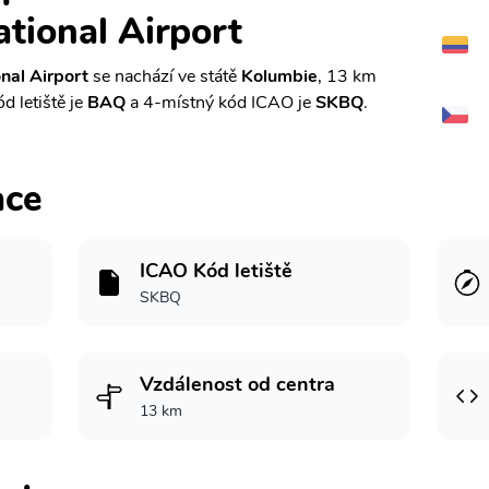
ational Airport
onal Airport
se nachází ve státě
Kolumbie
, 13 km
d letiště je
BAQ
a 4-místný kód ICAO je
SKBQ
.
ace
ICAO Kód letiště
SKBQ
Vzdálenost od centra
13 km