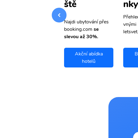
nky
nky
ště
Přehledná stránka s le
Přehle
Najdi ubytování přes
vnými letenkami od ob
vnými 
booking.com
se
letsvet.cz
letsvet
slevou až 30%.
Barranquilla
Akční abídka
B
letenky
hotelů