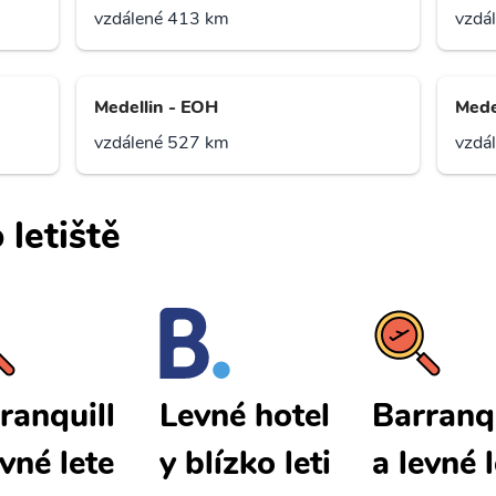
vzdálené 413 km
vzdá
Medellin - EOH
Mede
vzdálené 527 km
vzdá
 letiště
ranquill
Barranqu
Levné hotel
evné lete
a levné 
y blízko leti