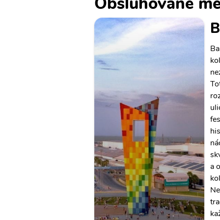
Obsluhované mě
B
Ba
ko
ne
To
ro
ul
fe
hi
ná
sk
a 
ko
Ne
tr
ka