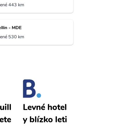
lené 443 km
llin - MDE
lené 530 km
ill
Barranquill
Levné hotel
lete
a levné lete
y blízko leti