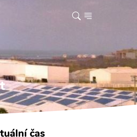
t
tuální čas