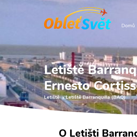
Domů
Letiště Barranq
Ernesto Cortiss
Letiště
Letiště Barranquilla (BAQ)
O Letišti Barran