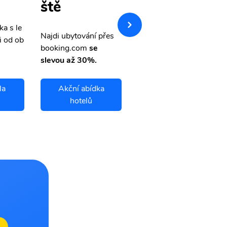
nky
ště
ka s le
Přehledná stránka s le
Najdi ubytování přes
i od ob
vnými letenkami od ob
booking.com
se
letsvet.cz
slevou až 30%.
la
Akční abídka
Barranquilla
hotelů
letenky