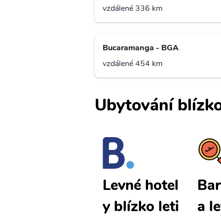
vzdálené 336 km
Bucaramanga - BGA
vzdálené 454 km
Ubytování blízko
Barranquill
Bar
Levné hotel
a levné lete
a l
y blízko leti