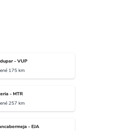
edupar - VUP
lené 175 km
eria - MTR
lené 257 km
ancabermeja - EJA