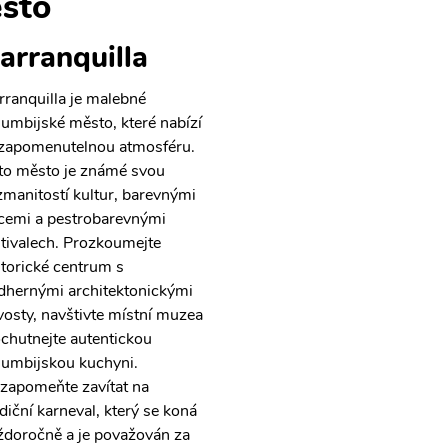
sto
arranquilla
rranquilla je malebné
lumbijské město, které nabízí
zapomenutelnou atmosféru.
to město je známé svou
zmanitostí kultur, barevnými
icemi a pestrobarevnými
stivalech. Prozkoumejte
storické centrum s
dhernými architektonickými
vosty, navštivte místní muzea
ochutnejte autentickou
lumbijskou kuchyni.
zapomeňte zavítat na
adiční karneval, který se koná
ždoročně a je považován za