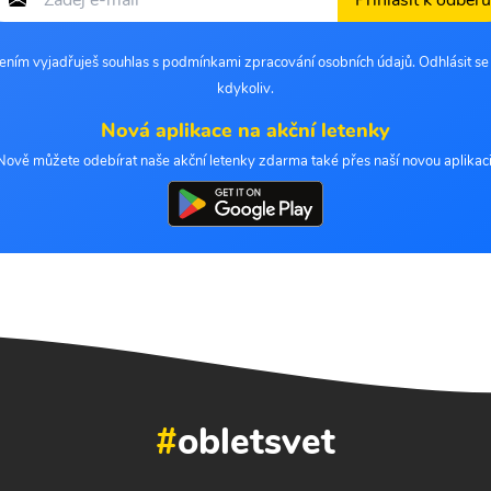
Přihlásit k odběru
šením vyjadřuješ souhlas s podmínkami zpracování osobních údajů. Odhlásit s
kdykoliv.
Nová aplikace na akční letenky
Nově můžete odebírat naše akční letenky zdarma také přes naší novou aplikaci
#
obletsvet