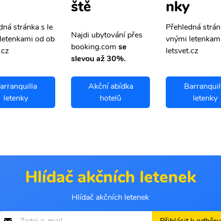
nky
ště
dná stránka s le
Přehledná strán
Najdi ubytování přes
letenkami od ob
vnými letenkam
booking.com
se
.cz
letsvet.cz
slevou až 30%.
arranquilla
Akční abídka
Barranquil
letenky
hotelů
letenky
Hlídač akčních letenek
Hlídač akčních letenek