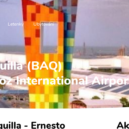
Letenky
Ubytování
uilla (BAQ)
oz International Airpor
quilla - Ernesto
Ak