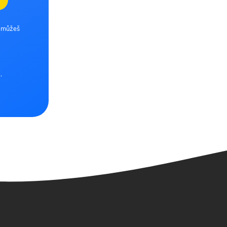
e můžeš
.