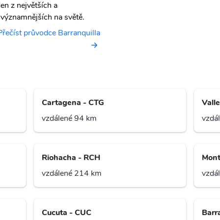
den z největších a
jvýznamnějších na světě.
Přečíst průvodce Barranquilla
Cartagena - CTG
Vall
vzdálené 94 km
vzdá
Riohacha - RCH
Mont
vzdálené 214 km
vzdá
Cucuta - CUC
Barr