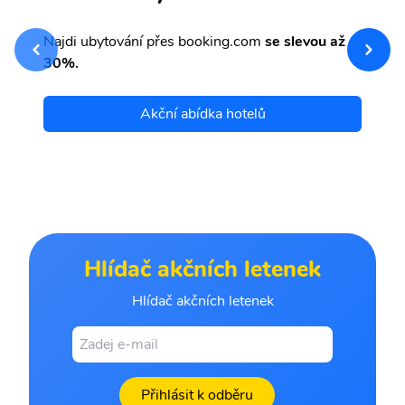
sv
Př
Najdi ubytování přes booking.com
se slevou až
et
30%.
Akční abídka hotelů
Hlídač akčních letenek
Hlídač akčních letenek
Přihlásit k odběru