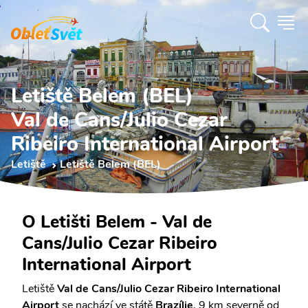
Letiště Belem (BEL)
Val de Cans/Julio Cezar
Ribeiro International Airport
Letiště
Letiště Belem (BEL)
O Letišti Belem - Val de
Cans/Julio Cezar Ribeiro
International Airport
Letiště
Val de Cans/Julio Cezar Ribeiro International
Airport
se nachází ve státě
Brazílie
, 9 km severně od