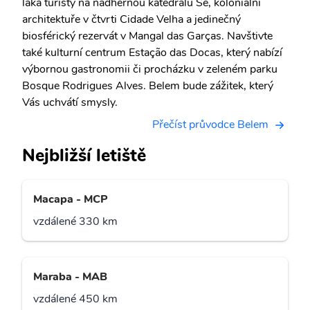
láká turisty na nádhernou katedrálu Sé, koloniální
architektuře v čtvrti Cidade Velha a jedinečný
biosférický rezervát v Mangal das Garças. Navštivte
také kulturní centrum Estação das Docas, který nabízí
výbornou gastronomii či procházku v zeleném parku
Bosque Rodrigues Alves. Belem bude zážitek, který
Vás uchvátí smysly.
Přečíst průvodce Belem
Nejbližší letiště
Macapa - MCP
vzdálené 330 km
Maraba - MAB
vzdálené 450 km