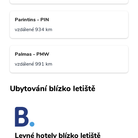
Parintins - PIN
vzdálené 934 km
Palmas - PMW
vzdálené 991 km
Ubytování blízko letiště
B
Levné hotely blízko letiště