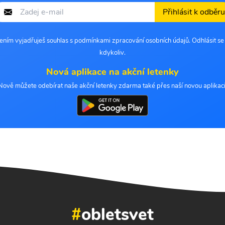
Přihlásit k odběru
šením vyjadřuješ souhlas s podmínkami zpracování osobních údajů. Odhlásit s
kdykoliv.
Nová aplikace na akční letenky
Nově můžete odebírat naše akční letenky zdarma také přes naší novou aplikaci
#
obletsvet