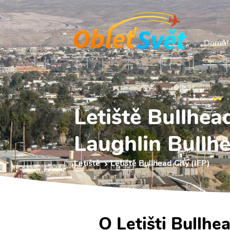
Domů
Letiště Bullhead
Laughlin Bullhe
Letiště
Letiště Bullhead City (IFP)
O Letišti Bullhe