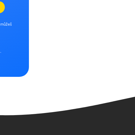
e můžeš
.