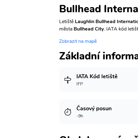
Bullhead Interna
Letiště
Laughlin Bullhead Internati
města
Bullhead City
. IATA kód letiš
Zobrazit na mapě
Základní inform
IATA Kód letiště
IFP
Časový posun
-9h