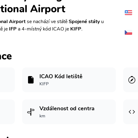
tional Airport
onal Airport
se nachází ve státě
Spojené státy
u
tě je
IFP
a 4-místný kód ICAO je
KIFP
.
ace
ICAO Kód letiště
KIFP
Vzdálenost od centra
km