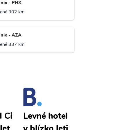
nix - PHX
lené 302 km
nix - AZA
lené 337 km
d Ci
Bullhead Ci
Levné hotel
let
ty levné let
y blízko leti