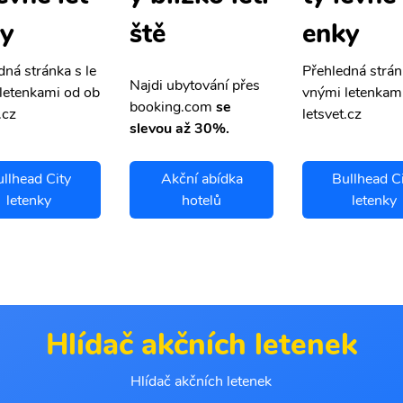
y
enky
ště
dná stránka s le
Přehledná strán
Najdi ubytování přes
letenkami od ob
vnými letenkam
booking.com
se
.cz
letsvet.cz
slevou až 30%.
llhead City
Akční abídka
Bullhead C
letenky
hotelů
letenky
Hlídač akčních letenek
Hlídač akčních letenek