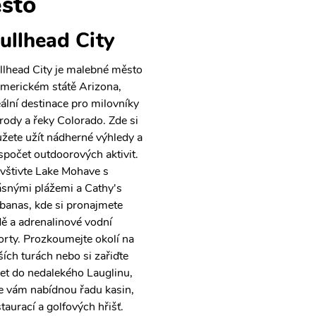
sto
ullhead City
llhead City je malebné město
americkém státě Arizona,
eální destinace pro milovníky
írody a řeky Colorado. Zde si
žete užít nádherné výhledy a
spočet outdoorových aktivit.
vštivte Lake Mohave s
ásnými plážemi a Cathy's
banas, kde si pronajmete
dě a adrenalinové vodní
orty. Prozkoumejte okolí na
ších turách nebo si zařiďte
let do nedalekého Lauglinu,
e vám nabídnou řadu kasin,
staurací a golfových hřišť.