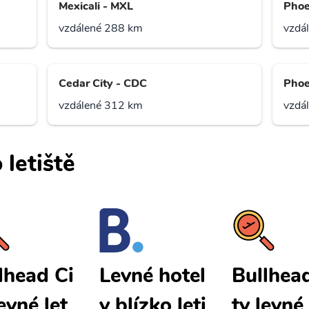
Mexicali - MXL
Phoe
vzdálené 288 km
vzdá
Cedar City - CDC
Phoe
vzdálené 312 km
vzdá
 letiště
lhead Ci
Bullhea
Levné hotel
levné let
ty levné 
y blízko leti