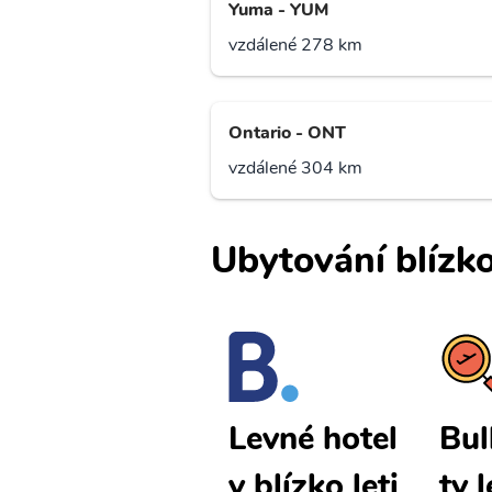
Yuma - YUM
vzdálené 278 km
Ontario - ONT
vzdálené 304 km
Ubytování blízko
Bullhead Ci
Bul
Levné hotel
ty levné let
ty 
y blízko leti