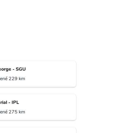
eorge - SGU
lené 229 km
ial - IPL
lené 275 km