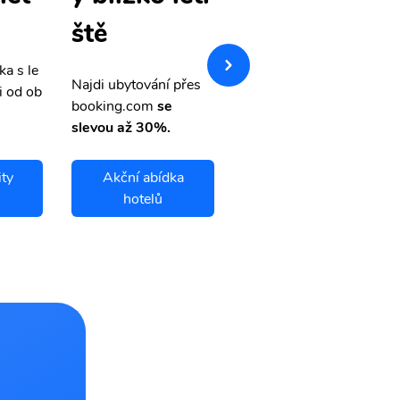
enky
ště
ka s le
Přehledná stránka s le
Najdi ubytování přes
i od ob
vnými letenkami od ob
booking.com
se
letsvet.cz
slevou až 30%.
ity
Akční abídka
Bullhead City
hotelů
letenky