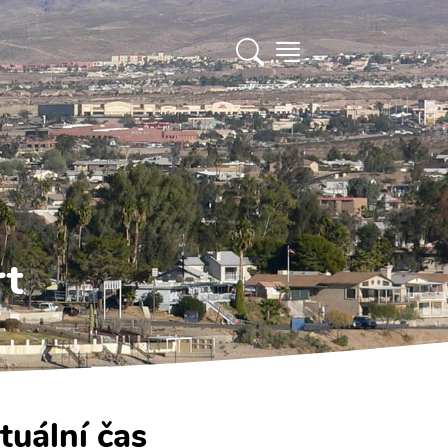
rt
tuální čas