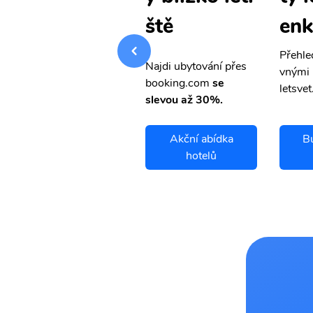
enky
enk
ště
Přehledná stránka s le
Přehle
Najdi ubytování přes
vnými letenkami od ob
vnými 
booking.com
se
letsvet.cz
letsvet
slevou až 30%.
Bullhead City
Akční abídka
Bu
letenky
hotelů