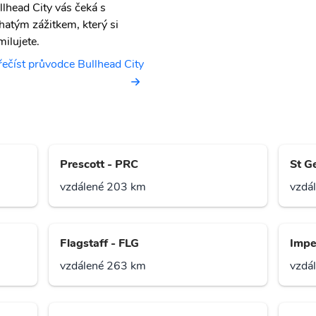
llhead City vás čeká s
hatým zážitkem, který si
milujete.
řečíst průvodce Bullhead City
Prescott - PRC
St G
vzdálené 203 km
vzdá
Flagstaff - FLG
Imper
vzdálené 263 km
vzdá