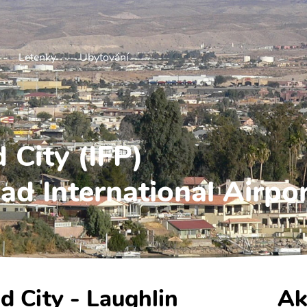
Letenky
Ubytování
 City (IFP)
ad International Airpo
ad City - Laughlin
Ak