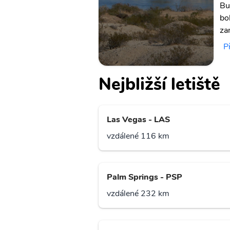
Bu
bo
za
P
Nejbližší letiště
Las Vegas - LAS
vzdálené 116 km
Palm Springs - PSP
vzdálené 232 km