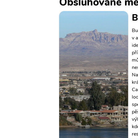
Obsluhované mě
B
Bu
v 
id
př
mů
ne
Na
kr
Ca
lo
sp
pě
vý
kd
re