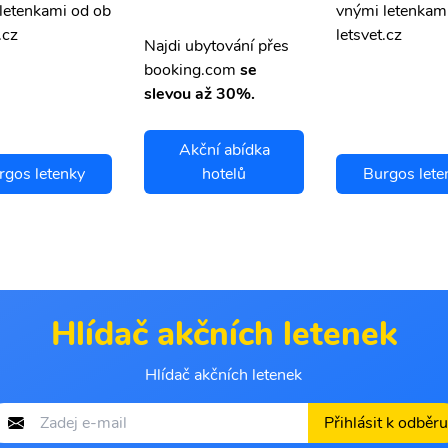
letenkami od ob
vnými letenkam
.cz
letsvet.cz
Najdi ubytování přes
booking.com
se
slevou až 30%.
Akční abídka
rgos letenky
hotelů
Burgos lete
Hlídač akčních letenek
Hlídač akčních letenek
Přihlásit k odběru