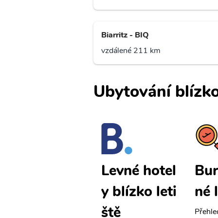
Biarritz - BIQ
vzdálené 211 km
Ubytování blízko
Burgos lev
Bur
Levné hotel
né letenky
né 
y blízko leti
ště
Přehledná stránka s le
Přehle