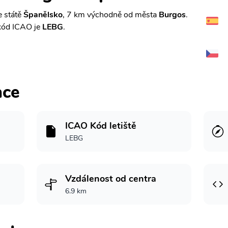
e státě
Španělsko
, 7 km východně od města
Burgos
.
kód ICAO je
LEBG
.
ace
ICAO Kód letiště
LEBG
Vzdálenost od centra
6.9 km