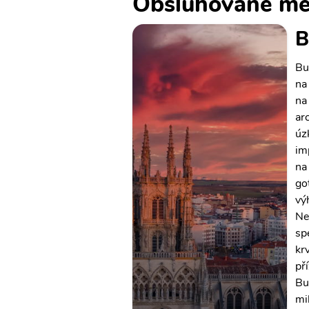
Obsluhované mě
B
Bu
na
na
ar
úz
im
na
go
vý
Ne
sp
krv
př
Bu
mi