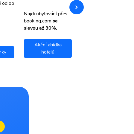
i od ob
vnými letenkami od ob
letsvet.cz
Najdi ubytování přes
booking.com
se
slevou až 30%.
Akční abídka
nky
hotelů
Burgos letenky