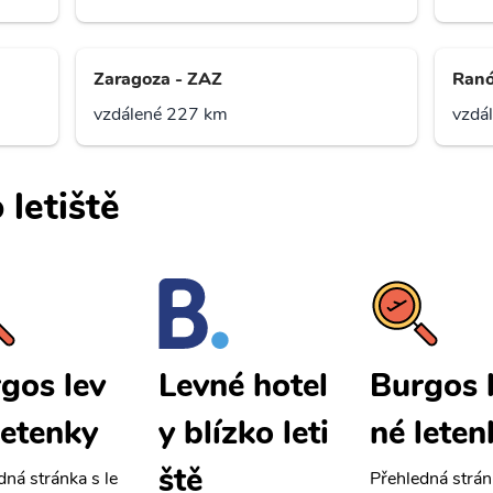
Zaragoza - ZAZ
Ranó
vzdálené 227 km
vzdá
 letiště
gos lev
Burgos 
Levné hotel
letenky
né leten
y blízko leti
ště
dná stránka s le
Přehledná strán