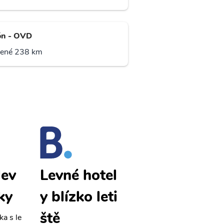
n - OVD
lené 238 km
lev
Burgos lev
Levné hotel
ky
né letenky
y blízko leti
ště
ka s le
Přehledná stránka s le