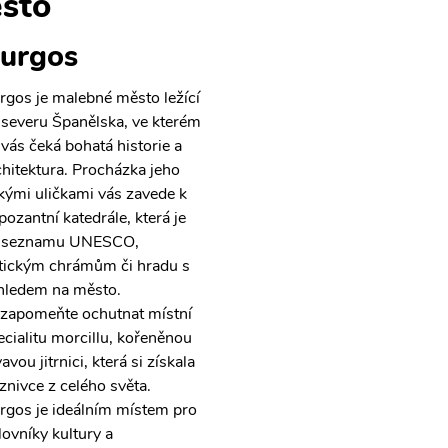
sto
urgos
rgos je malebné město ležící
 severu Španělska, ve kterém
 vás čeká bohatá historie a
chitektura. Procházka jeho
kými uličkami vás zavede k
pozantní katedrále, která je
 seznamu UNESCO,
tickým chrámům či hradu s
hledem na město.
zapomeňte ochutnat místní
ecialitu morcillu, kořeněnou
avou jitrnici, která si získala
íznivce z celého světa.
rgos je ideálním místem pro
lovníky kultury a