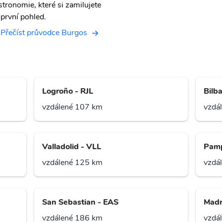
stronomie, které si zamilujete
 první pohled.
Přečíst průvodce Burgos
Logroño - RJL
Bilb
vzdálené 107 km
vzdá
Valladolid - VLL
Pamp
vzdálené 125 km
vzdá
San Sebastian - EAS
Madr
vzdálené 186 km
vzdá