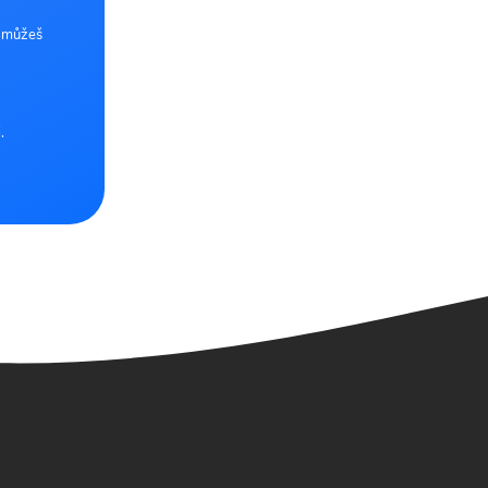
e můžeš
.