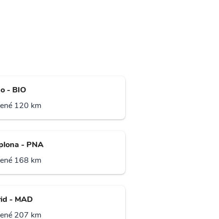
ao - BIO
lené 120 km
lona - PNA
lené 168 km
id - MAD
lené 207 km