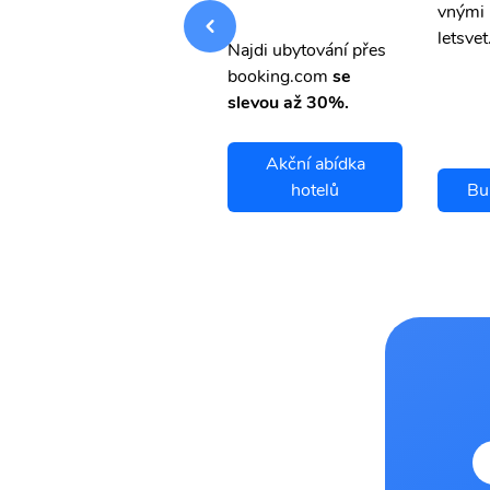
vnými letenkami od ob
vnými 
letsvet.cz
letsvet
Najdi ubytování přes
booking.com
se
slevou až 30%.
Akční abídka
Burgos letenky
hotelů
Bu