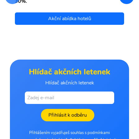
30%.
Akční abídka hotelů
Hlídač akčních letenek
Hlídač akčních letenek
Přihlásit k odběru
Přihlášením vyjadřuješ souhlas s podmínkami