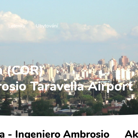
Letenky
Ubytování
a (COR)
osio Taravella Airport
ba - Ingeniero Ambrosio
Ak