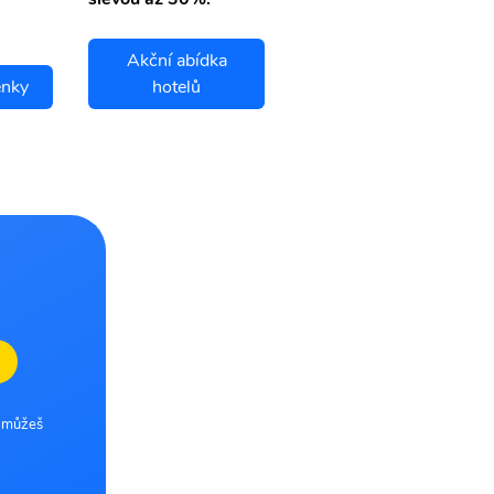
Akční abídka
enky
hotelů
Cordoba letenky
e můžeš