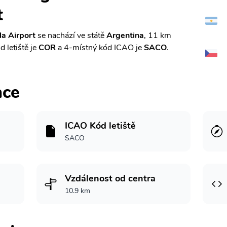
t
la Airport
se nachází ve státě
Argentina
, 11 km
d letiště je
COR
a 4-místný kód ICAO je
SACO
.
ace
ICAO Kód letiště
SACO
Vzdálenost od centra
10.9 km