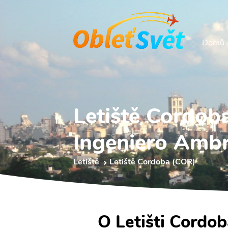
Domů
Letiště Cordob
Ingeniero Ambr
Letiště
Letiště Cordoba (COR)
O Letišti Cordo