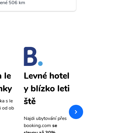
lené 506 km
 le
Cordoba le
Levné hotel
nky
vné letenky
y blízko leti
ště
ka s le
Přehledná stránka s le
i od ob
vnými letenkami od ob
letsvet.cz
Najdi ubytování přes
booking.com
se
slevou až 30%.