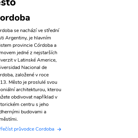
sto
ordoba
rdoba se nachází ve střední
sti Argentiny, je hlavním
stem provincie Córdoba a
movem jedné z nejstarších
iverzit v Latinské Americe,
iversidad Nacional de
rdoba, založené v roce
13. Město je proslulé svou
loniální architekturou, kterou
žete obdivovat například v
storickém centru s jeho
dhernými budovami a
městími.
řečíst průvodce Cordoba