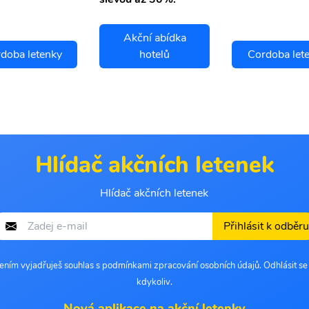
Akční abídka
doba letenky
hotelů
Cordoba let
Hlídač akčních letenek
Hlídač akčních letenek
Přihlásit k odběru
šením vyjadřuješ souhlas s podmínkami zpracování osobních údajů. Odhlásit s
kdykoliv.
Nová aplikace na akční letenky