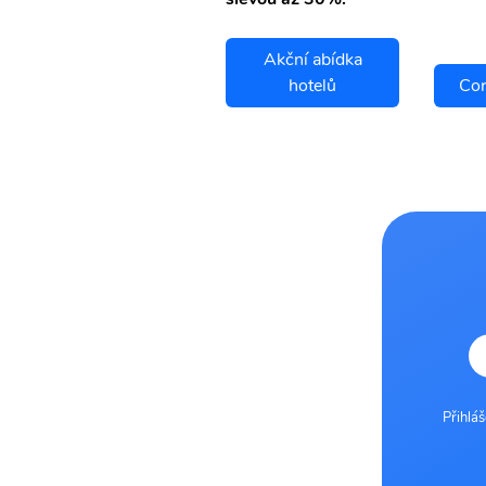
Akční abídka
Cordoba letenky
hotelů
Cor
Přihlá