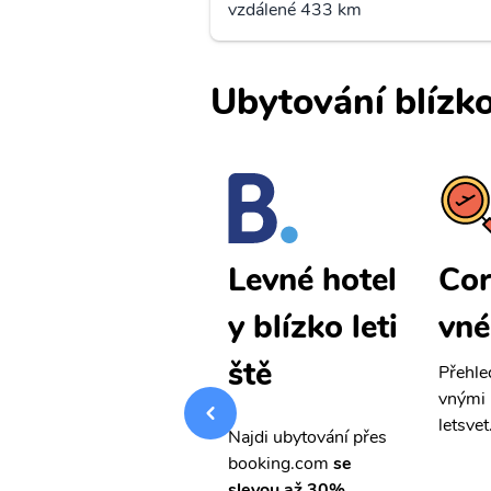
vzdálené 433 km
Ubytování blízko
Cordoba le
Cor
Levné hotel
vné letenky
vné
y blízko leti
ště
Přehledná stránka s le
Přehle
vnými letenkami od ob
vnými 
letsvet.cz
letsvet
Najdi ubytování přes
booking.com
se
slevou až 30%.