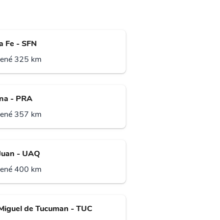
a Fe - SFN
lené 325 km
na - PRA
lené 357 km
Juan - UAQ
lené 400 km
Miguel de Tucuman - TUC