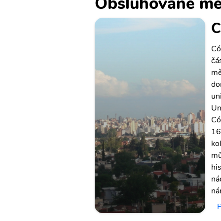
Obsluhované mě
C
Có
čá
mě
do
un
Un
Có
16
ko
mů
hi
ná
ná
P