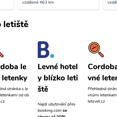
vzdálené 463 km
vzdá
 letiště
doba le
Cordoba
Levné hotel
 letenky
vné lete
y blízko leti
ště
dná stránka s le
Přehledná strán
letenkami od ob
vnými letenkam
.cz
letsvet.cz
Najdi ubytování přes
booking.com
se
slevou až 30%.