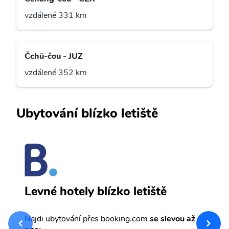
vzdálené 331 km
Čchü-čou - JUZ
vzdálené 352 km
Ubytování blízko letiště
Č
Levné hotely blízko letiště
sv
Př
Najdi ubytování přes booking.com
se slevou až
et