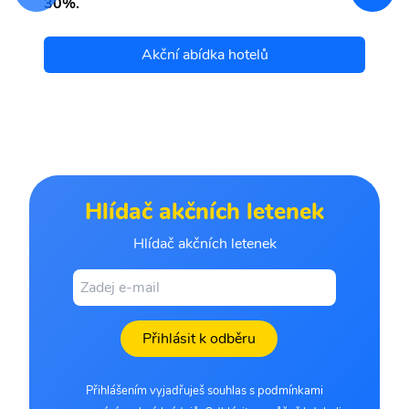
30%.
Akční abídka hotelů
Hlídač akčních letenek
Hlídač akčních letenek
Přihlásit k odběru
Přihlášením vyjadřuješ souhlas s podmínkami