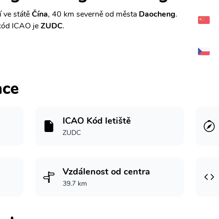
 ve státě
Čína
, 40 km severně od města
Daocheng
.
kód ICAO je
ZUDC
.
ace
ICAO Kód letiště
ZUDC
Vzdálenost od centra
39.7 km