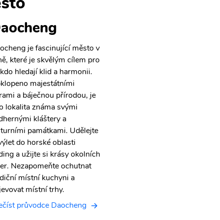
sto
aocheng
ocheng je fascinující město v
ně, které je skvělým cílem pro
 kdo hledají klid a harmonii.
klopeno majestátními
rami a báječnou přírodou, je
to lokalita známa svými
dhernými kláštery a
lturními památkami. Udělejte
 výlet do horské oblasti
ding a užijte si krásy okolních
zer. Nezapomeňte ochutnat
adiční místní kuchyni a
jevovat místní trhy.
ečíst průvodce Daocheng