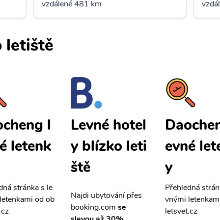
vzdálené 481 km
vzdá
 letiště
cheng l
Daochen
Levné hotel
é letenk
evné let
y blízko leti
y
ště
dná stránka s le
Přehledná strán
Najdi ubytování přes
letenkami od ob
vnými letenkam
booking.com
se
.cz
letsvet.cz
slevou až 30%.