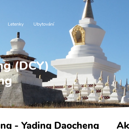
Letenky
Ubytování
ng (DCY)
ng
eng - Yading Daocheng
Ak