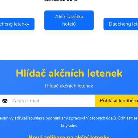
Akční abídka
cheng letenky
hotelů
Daocheng let
Hlídač akčních letenek
Hlídač akčních letenek
Přihlásit k odběru
šením vyjadřuješ souhlas s podmínkami zpracování osobních údajů. Odhlásit s
kdykoliv.
Nová aplikace na akční letenky