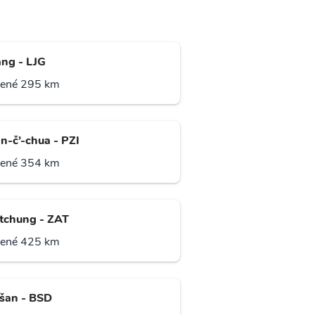
ang - LJG
lené 295 km
n-č’-chua - PZI
lené 354 km
tchung - ZAT
lené 425 km
šan - BSD