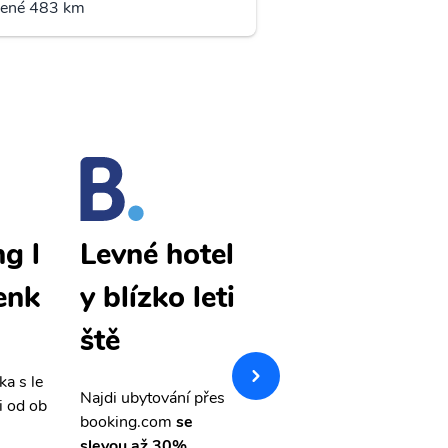
lené 483 km
g l
Daocheng l
Levné hotel
enk
evné letenk
y blízko leti
y
ště
ka s le
Přehledná stránka s le
Najdi ubytování přes
i od ob
vnými letenkami od ob
booking.com
se
letsvet.cz
slevou až 30%.