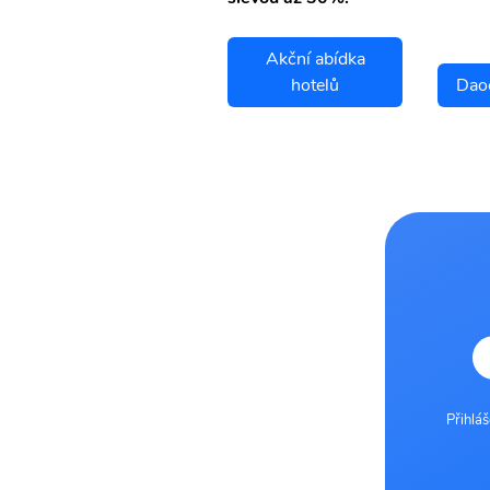
Akční abídka
Daocheng letenky
hotelů
Dao
Přihlá