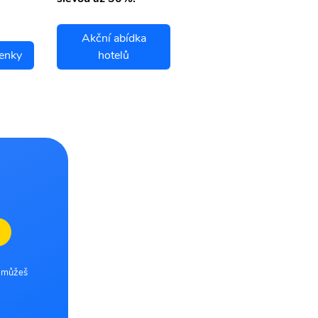
Akční abídka
enky
hotelů
Daocheng letenky
e můžeš