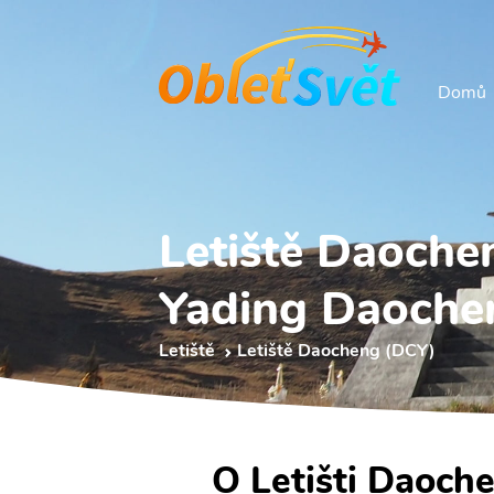
Domů
Letiště Daoche
Yading Daoche
Letiště
Letiště Daocheng (DCY)
O Letišti Daoch