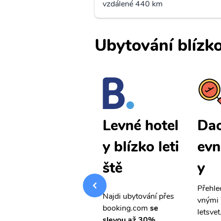
vzdálené 440 km
Ubytování blízko
Daocheng l
Dao
Levné hotel
evné letenk
evn
y blízko leti
y
y
ště
Přehledná stránka s le
Přehle
Najdi ubytování přes
vnými letenkami od ob
vnými 
booking.com
se
letsvet.cz
letsvet
slevou až 30%.