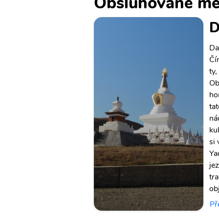
Obsluhované mě
D
Da
Čí
ty,
Ob
ho
ta
ná
ku
si
Ya
je
tr
ob
Př