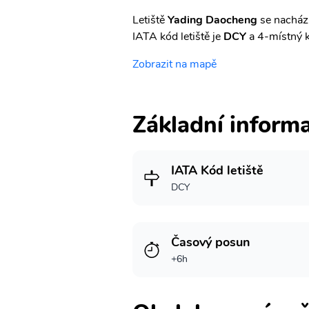
Letiště
Yading Daocheng
se nachází
IATA kód letiště je
DCY
a 4-místný 
Zobrazit na mapě
Základní inform
IATA Kód letiště
DCY
Časový posun
+6h