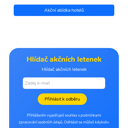
Akční abídka hotelů
Hlídač akčních letenek
Hlídač akčních letenek
Přihlásit k odběru
Přihlášením vyjadřuješ souhlas s podmínkami
zpracování osobních údajů. Odhlásit se můžeš kdykoliv.