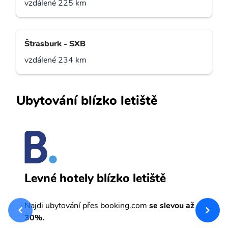
vzdálené 225 km
Štrasburk - SXB
vzdálené 234 km
Ubytování blízko letiště
D
Levné hotely blízko letiště
sv
Př
Najdi ubytování přes booking.com
se slevou až
et
30%.