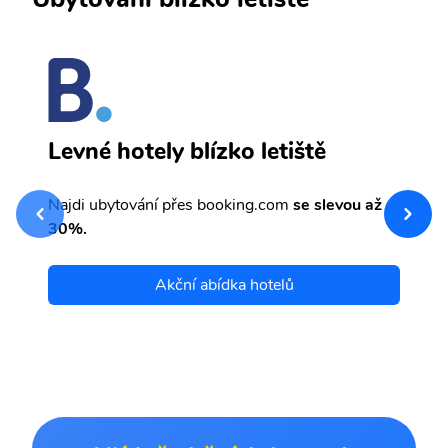
L
Levné hotely blízko letiště
sv
Př
Najdi ubytování přes booking.com
se slevou až
et
30%.
Akční abídka hotelů