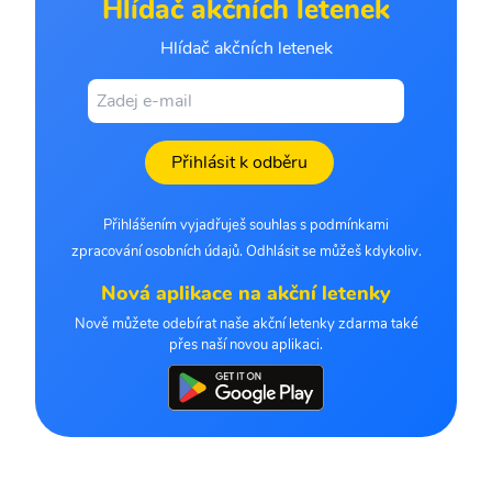
Hlídač akčních letenek
Hlídač akčních letenek
Přihlásit k odběru
Přihlášením vyjadřuješ souhlas s podmínkami
zpracování osobních údajů. Odhlásit se můžeš kdykoliv.
Nová aplikace na akční letenky
Nově můžete odebírat naše akční letenky zdarma také
přes naší novou aplikaci.