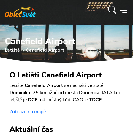
Canefield Airport
Letiště
Canefield Airport
O Letišti Canefield Airport
Letiště
Canefield Airport
se nachází ve státě
Dominika
, 25 km jižně od města
Dominica
. IATA kód
letiště je
DCF
a 4-místný kód ICAO je
TDCF
.
Zobrazit na mapě
Aktuální čas