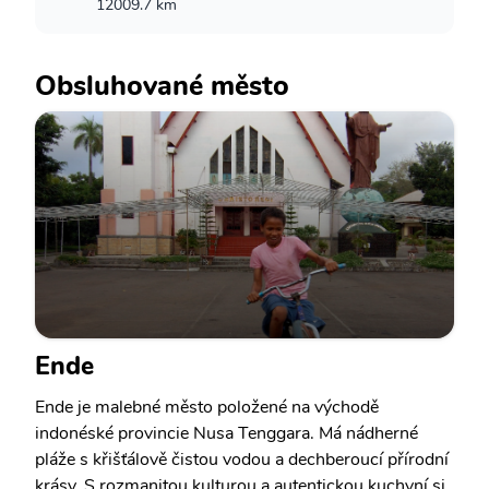
12009.7 km
Obsluhované město
Ende
Ende je malebné město položené na východě
indonéské provincie Nusa Tenggara. Má nádherné
pláže s křišťálově čistou vodou a dechberoucí přírodní
krásy. S rozmanitou kulturou a autentickou kuchyní si