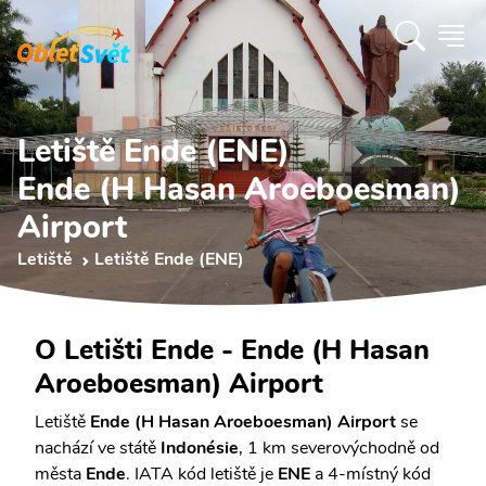
Letiště Ende (ENE)
Ende (H Hasan Aroeboesman)
Airport
Letiště
Letiště Ende (ENE)
O Letišti Ende - Ende (H Hasan
Aroeboesman) Airport
Letiště
Ende (H Hasan Aroeboesman) Airport
se
nachází ve státě
Indonésie
, 1 km severovýchodně od
města
Ende
. IATA kód letiště je
ENE
a 4-místný kód