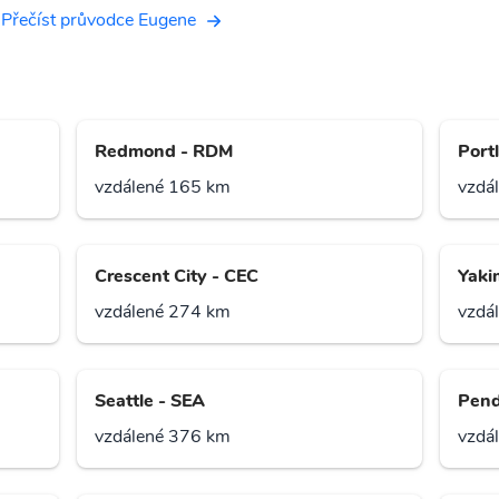
Přečíst průvodce Eugene
Redmond - RDM
Port
vzdálené 165 km
vzdá
Crescent City - CEC
Yaki
vzdálené 274 km
vzdá
Seattle - SEA
Pend
vzdálené 376 km
vzdá