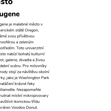
sto
ugene
gene je malebné město v
erickém státě Oregon,
ámé svou přívětivou
mosférou a zeleným
ostředím. Toto univerzitní
sto nabízí bohatý kulturní
ot, galerie, divadla a živou
dební scénu. Pro milovníky
írody stojí za návštěvu okolní
rky, jako je Washington Park
 natáčení krásné řeky
llamette. Nezapomeňte
hutnat místní mikropivovary
avštívit ikonickou třídu
kráren Voodoo Donut.