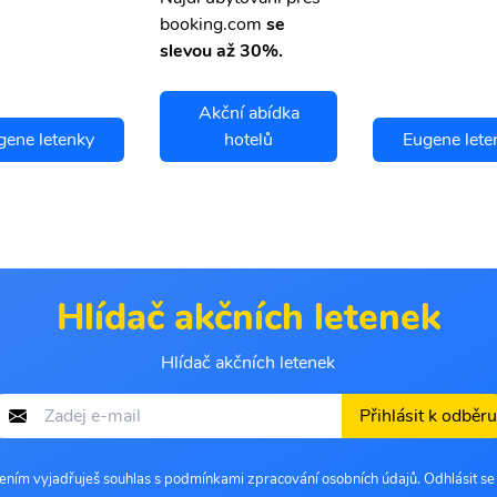
booking.com
se
slevou až 30%.
Akční abídka
gene letenky
hotelů
Eugene lete
Hlídač akčních letenek
Hlídač akčních letenek
Přihlásit k odběru
šením vyjadřuješ souhlas s podmínkami zpracování osobních údajů. Odhlásit s