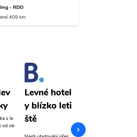
ing - RDD
lené 409 km
lev
Eugene lev
Levné hotel
ky
né letenky
y blízko leti
ště
ka s le
Přehledná stránka s le
i od ob
vnými letenkami od ob
letsvet.cz
Najdi ubytování přes