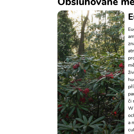
Obsluhované mě
E
Eu
am
zn
at
pr
mě
živ
hu
př
pa
či
Wi
oc
a n
cu