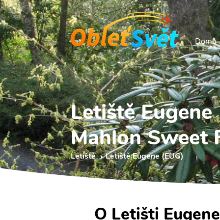
Domů
Letiště Eugene
Mahlon Sweet F
Letiště
Letiště Eugene (EUG)
O Letišti Eugen