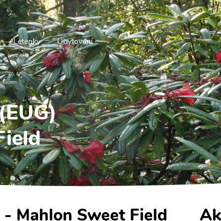
Letenky
Ubytování
 (EUG)
ield
e - Mahlon Sweet Field
Ak