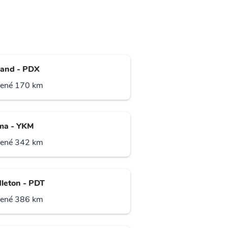
land - PDX
lené 170 km
ma - YKM
lené 342 km
leton - PDT
lené 386 km