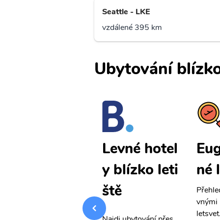
Seattle - LKE
vzdálené 395 km
Ubytování blízko
Eugene lev
Eug
Levné hotel
né letenky
né 
y blízko leti
ště
Přehledná stránka s le
Přehle
vnými letenkami od ob
vnými 
letsvet.cz
letsvet
Najdi ubytování přes