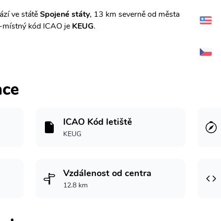
zí ve státě
Spojené státy
, 13 km severně od města
-místný kód ICAO je
KEUG
.
ace
ICAO Kód letiště
KEUG
Vzdálenost od centra
12.8 km