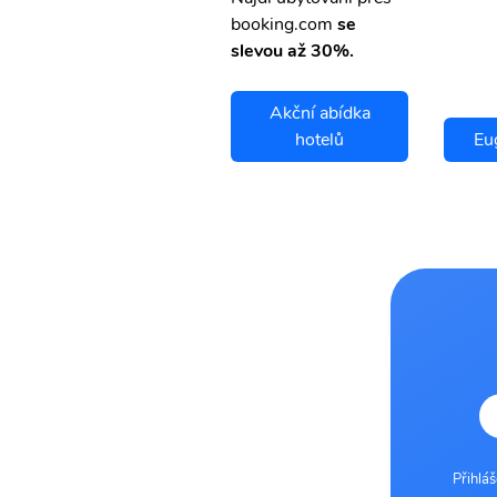
booking.com
se
slevou až 30%.
Akční abídka
Eugene letenky
hotelů
Eu
Přihlá