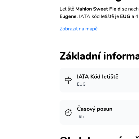
Letiště
Mahlon Sweet Field
se nachá
Eugene
. IATA kód letiště je
EUG
a 4
Zobrazit na mapě
Základní inform
IATA Kód letiště
EUG
Časový posun
-9h