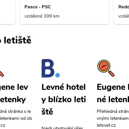
Pasco - PSC
Redd
vzdálené 399 km
vzdá
 letiště
ene lev
Eugene 
Levné hotel
letenky
né leten
y blízko leti
ště
dná stránka s le
Přehledná strán
letenkami od ob
vnými letenkam
.cz
letsvet.cz
Najdi ubytování přes