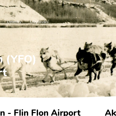
Letenky
Ubytování
on (YFO)
rt
on - Flin Flon Airport
Ak