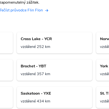
zapomenutelný zážitek.
řečíst průvodce Flin Flon
Cross Lake - YCR
Norw
vzdálené 252 km
vzdá
Brochet - YBT
York
vzdálené 357 km
vzdá
Saskatoon - YXE
St. 
vzdálené 434 km
vzdá