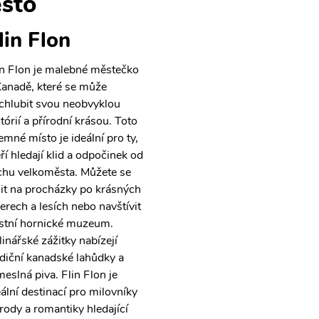
sto
lin Flon
in Flon je malebné městečko
Kanadě, které se může
chlubit svou neobvyklou
tórií a přírodní krásou. Toto
jemné místo je ideální pro ty,
eří hledají klid a odpočinek od
chu velkoměsta. Můžete se
šit na procházky po krásných
zerech a lesích nebo navštívit
stní hornické muzeum.
linářské zážitky nabízejí
adiční kanadské lahůdky a
meslná piva. Flin Flon je
eální destinací pro milovníky
írody a romantiky hledající