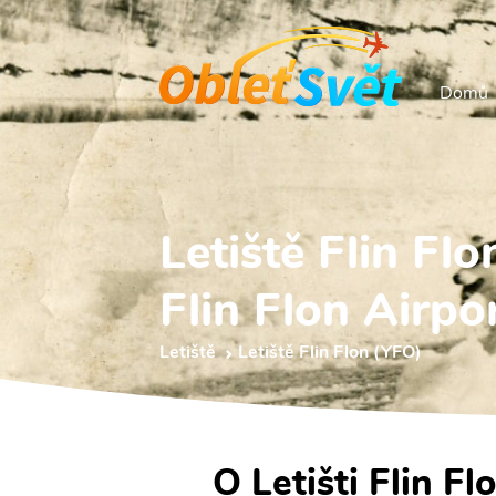
Domů
Letiště Flin Fl
Flin Flon Airpo
Letiště
Letiště Flin Flon (YFO)
O Letišti Flin Fl