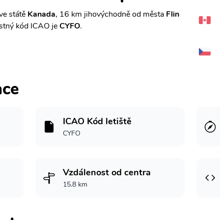
ve státě
Kanada
, 16 km jihovýchodně od města
Flin
stný kód ICAO je
CYFO
.
ace
ICAO Kód letiště
CYFO
Vzdálenost od centra
15.8 km