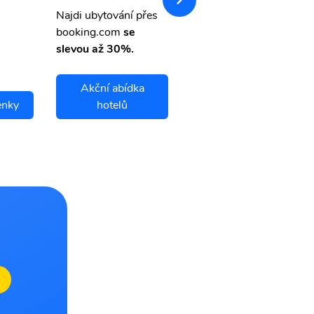
letsvet.cz
Najdi ubytování přes
booking.com
se
slevou až 30%.
Akční abídka
enky
hotelů
Flin Flon letenky