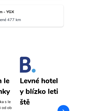
am - YGX
lené 477 km
n le
Flin Flon le
Levné hotel
nky
vné letenky
y blízko leti
ště
ka s le
Přehledná stránka s le
i od ob
vnými letenkami od ob