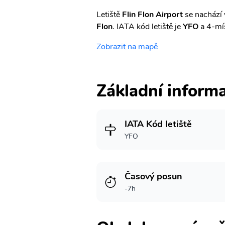
Letiště
Flin Flon Airport
se nachází 
Flon
. IATA kód letiště je
YFO
a 4-mí
Zobrazit na mapě
Základní inform
IATA Kód letiště
YFO
Časový posun
-7h