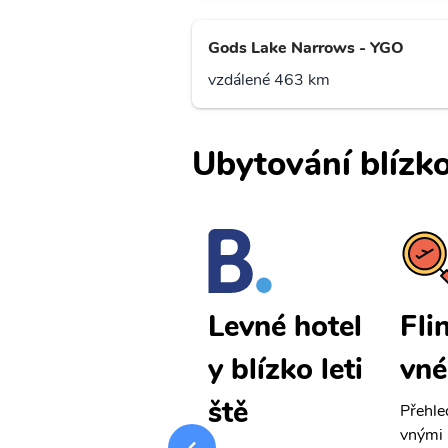
Gods Lake Narrows - YGO
vzdálené 463 km
Ubytování blízko
Flin Flon le
Fli
Levné hotel
vné letenky
vné
y blízko leti
ště
Přehledná stránka s le
Přehle
vnými letenkami od ob
vnými 