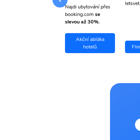
letsvet.cz
letsvet
Najdi ubytování přes
booking.com
se
slevou až 30%.
Akční abídka
Flin Flon letenky
hotelů
Fli