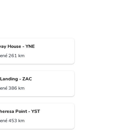
ay House - YNE
lené 261 km
 Landing - ZAC
lené 386 km
Theresa Point - YST
lené 453 km