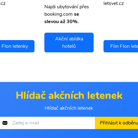
.cz
letsvet.cz
Najdi ubytování přes
booking.com
se
slevou až 30%.
Akční abídka
n Flon letenky
hotelů
Flin Flon let
Hlídač akčních letenek
Hlídač akčních letenek
Přihlásit k odběru