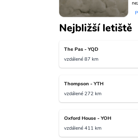
ne
P
Nejbližší letiště
The Pas - YQD
vzdálené 87 km
Thompson - YTH
vzdálené 272 km
Oxford House - YOH
vzdálené 411 km