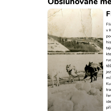
Obsluhované mě
F
Fl
v 
po
his
ta
kt
ru
tě
je
mí
Ku
tr
ře
id
př