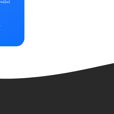
e můžeš
.