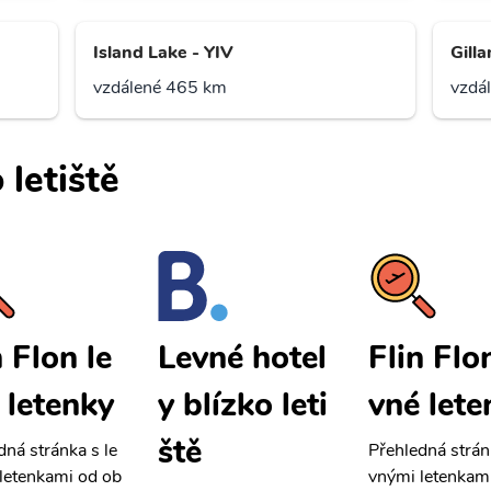
Island Lake - YIV
Gill
vzdálené 465 km
vzdá
 letiště
n Flon le
Flin Flo
Levné hotel
 letenky
vné lete
y blízko leti
ště
dná stránka s le
Přehledná strán
letenkami od ob
vnými letenkam