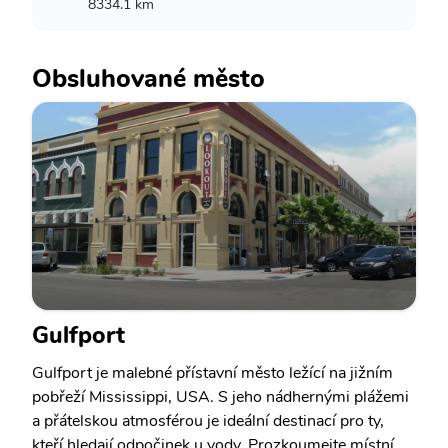
8334.1 km
Obsluhované město
Gulfport
Gulfport je malebné přístavní město ležící na jižním
pobřeží Mississippi, USA. S jeho nádhernými plážemi
a přátelskou atmosférou je ideální destinací pro ty,
kteří hledají odpočinek u vody. Prozkoumejte místní