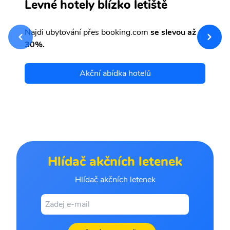
G
Levné hotely blízko letiště
sv
Př
Najdi ubytování přes booking.com
se slevou až
et
30%.
Akční abídka hotelů
Hlídač akčních letenek
Hlídač akčních letenek