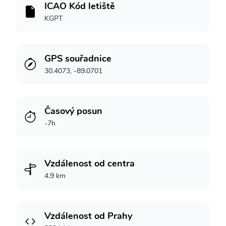
ICAO Kód letiště
KGPT
GPS souřadnice
30.4073, -89.0701
Časový posun
-7h
Vzdálenost od centra
4.9 km
Vzdálenost od Prahy