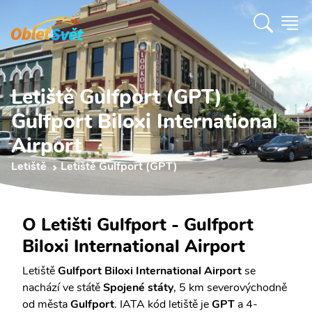
Letiště Gulfport (GPT)
Gulfport Biloxi International
Airport
Letiště
Letiště Gulfport (GPT)
O Letišti Gulfport - Gulfport
Biloxi International Airport
Letiště
Gulfport Biloxi International Airport
se
nachází ve státě
Spojené státy
, 5 km severovýchodně
od města
Gulfport
. IATA kód letiště je
GPT
a 4-