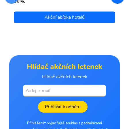
30%.
Akční abídka hotelů
Hlídač akčních letenek
Hlídač akčních letenek
Přihlásit k odběru
Přihlášením vyjadřuješ souhlas s podmínkami