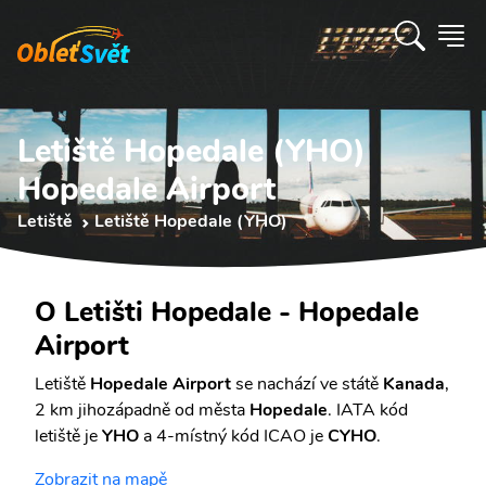
Letiště Hopedale (YHO)
Hopedale Airport
Letiště
Letiště Hopedale (YHO)
O Letišti Hopedale - Hopedale
Airport
Letiště
Hopedale Airport
se nachází ve státě
Kanada
,
2 km jihozápadně od města
Hopedale
. IATA kód
letiště je
YHO
a 4-místný kód ICAO je
CYHO
.
Zobrazit na mapě