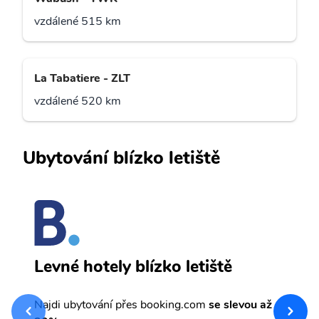
vzdálené 515 km
La Tabatiere - ZLT
vzdálené 520 km
Ubytování blízko letiště
H
Levné hotely blízko letiště
sv
Př
Najdi ubytování přes booking.com
se slevou až
et