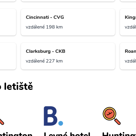
Cincinnati - CVG
King
vzdálené 198 km
vzdá
Clarksburg - CKB
Roan
vzdálené 227 km
vzdá
 letiště
tington
Hunting
Levné hotel