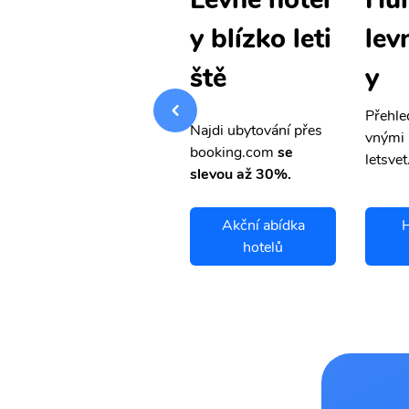
levné letenk
lev
y blízko leti
y
y
ště
Přehledná stránka s le
Přehle
Najdi ubytování přes
vnými letenkami od ob
vnými 
booking.com
se
letsvet.cz
letsvet
slevou až 30%.
Huntington
Akční abídka
H
letenky
hotelů