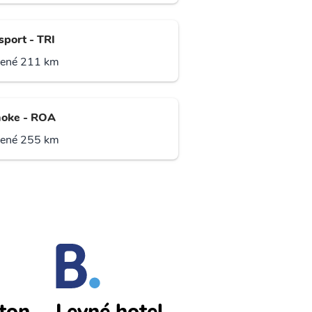
sport - TRI
lené 211 km
oke - ROA
lené 255 km
ton
Huntington
Levné hotel