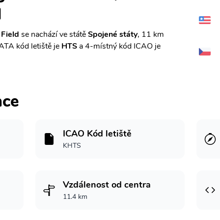
d
 Field
se nachází ve státě
Spojené státy
, 11 km
IATA kód letiště je
HTS
a 4-místný kód ICAO je
ace
ICAO Kód letiště
KHTS
Vzdálenost od centra
11.4 km