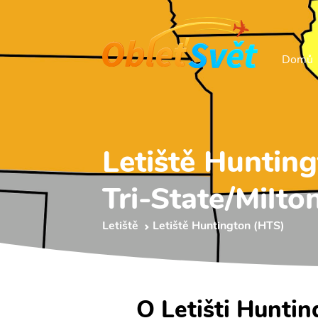
Domů
Letiště Huntin
Tri-State/Milto
Letiště
Letiště Huntington (HTS)
O Letišti Huntin