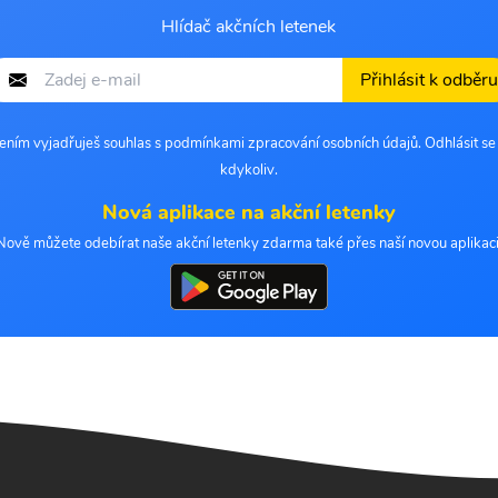
Hlídač akčních letenek
Přihlásit k odběru
šením vyjadřuješ souhlas s podmínkami zpracování osobních údajů. Odhlásit s
kdykoliv.
Nová aplikace na akční letenky
Nově můžete odebírat naše akční letenky zdarma také přes naší novou aplikaci