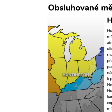
Obsluhované mě
H
Hu
mě
at
ul
ro
př
pa
ná
k 
Ne
Hu
ka
ex
mát