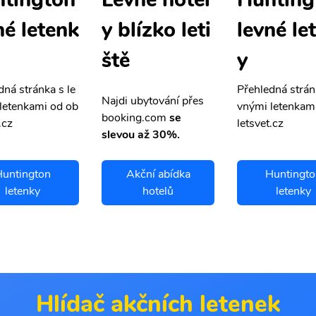
né letenk
levné le
y blízko leti
y
ště
dná stránka s le
Přehledná strán
Najdi ubytování přes
letenkami od ob
vnými letenkam
booking.com
se
.cz
letsvet.cz
slevou až 30%.
untington
Akční abídka
Huntingto
letenky
hotelů
letenky
Hlídač akčních letenek