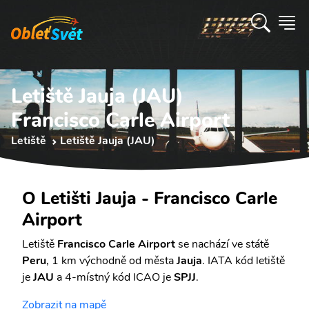
Letiště Jauja (JAU)
Francisco Carle Airport
Letiště
Letiště Jauja (JAU)
O Letišti Jauja - Francisco Carle
Airport
Letiště
Francisco Carle Airport
se nachází ve státě
Peru
, 1 km východně od města
Jauja
. IATA kód letiště
je
JAU
a 4-místný kód ICAO je
SPJJ
.
Zobrazit na mapě