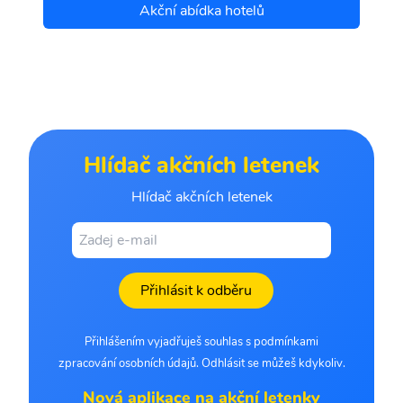
Akční abídka hotelů
Hlídač akčních letenek
Hlídač akčních letenek
Přihlásit k odběru
Přihlášením vyjadřuješ souhlas s podmínkami
zpracování osobních údajů. Odhlásit se můžeš kdykoliv.
Nová aplikace na akční letenky