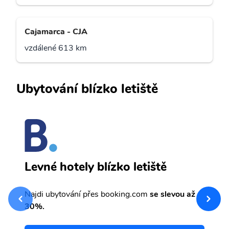
Cajamarca - CJA
vzdálené 613 km
Ubytování blízko letiště
J
Levné hotely blízko letiště
sv
Př
Najdi ubytování přes booking.com
se slevou až
et
30%.