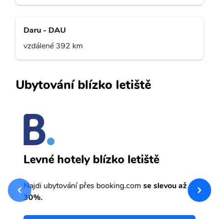
Daru - DAU
vzdálené 392 km
Ubytování blízko letiště
K
Levné hotely blízko letiště
sv
Př
Najdi ubytování přes booking.com
se slevou až
et
30%.