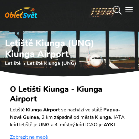
Letiště Kiunga (UNG)
Kiunga Airport
Letiště
Letiště Kiunga (UNG)
O Letišti Kiunga - Kiunga
Airport
Letiště
Kiunga Airport
se nachází ve státě
Papua-
Nová Guinea
, 2 km západně od města
Kiunga
. IATA
kód letiště je
UNG
a 4-místný kód ICAO je
AYKI
.
Zobrazit na mapě