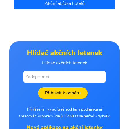
Akční abídka hotelů
Hlídač akčních letenek
Hlídač akčních letenek
Přihlásit k odběru
Přihlášením vyjadřuješ souhlas s podmínkami
zpracování osobních údajů. Odhlásit se můžeš kdykoliv.
Nová aplikace na akční letenky