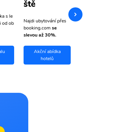
tenky
ště
ka s le
Přehledná stránka s le
Najdi ubytování přes
i od ob
vnými letenkami od ob
booking.com
se
letsvet.cz
slevou až 30%.
alu
Akční abídka
Kota Kinabalu
hotelů
letenky