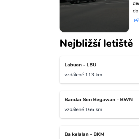
de
do
Př
Nejbližší letiště
Labuan - LBU
vzdálené 113 km
Bandar Seri Begawan - BWN
vzdálené 166 km
Ba kelalan - BKM