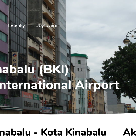
Letenky
Ubytování
nabalu (BKI)
nternational Airport
inabalu - Kota Kinabalu
Ak