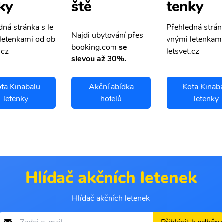
ky
tenky
ště
dná stránka s le
Přehledná strán
Najdi ubytování přes
letenkami od ob
vnými letenkam
booking.com
se
.cz
letsvet.cz
slevou až 30%.
ta Kinabalu
Akční abídka
Kota Kinab
letenky
hotelů
letenky
Hlídač akčních letenek
Hlídač akčních letenek