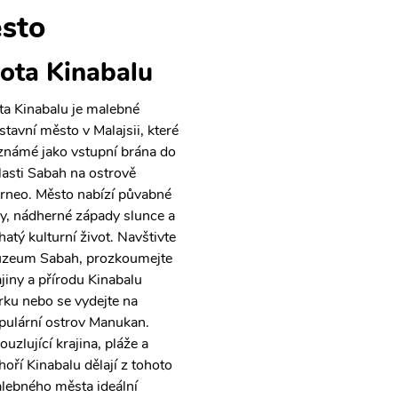
sto
ota Kinabalu
ta Kinabalu je malebné
ístavní město v Malajsii, které
 známé jako vstupní brána do
lasti Sabah na ostrově
rneo. Město nabízí půvabné
hy, nádherné západy slunce a
hatý kulturní život. Navštivte
zeum Sabah, prozkoumejte
ajiny a přírodu Kinabalu
rku nebo se vydejte na
pulární ostrov Manukan.
ouzlující krajina, pláže a
hoří Kinabalu dělají z tohoto
lebného města ideální