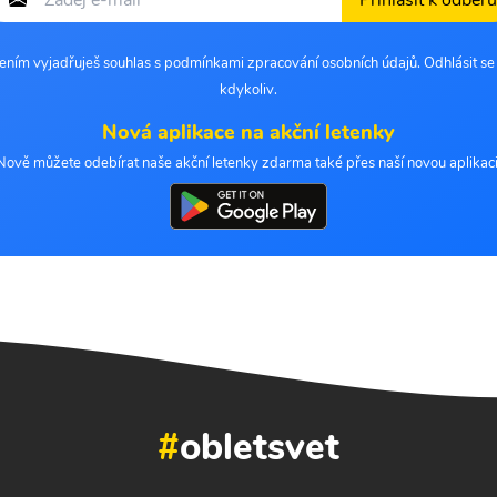
Přihlásit k odběru
šením vyjadřuješ souhlas s podmínkami zpracování osobních údajů. Odhlásit s
kdykoliv.
Nová aplikace na akční letenky
Nově můžete odebírat naše akční letenky zdarma také přes naší novou aplikaci
#
obletsvet