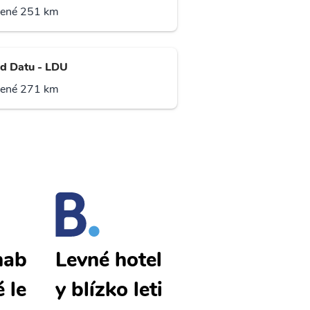
lené 251 km
d Datu - LDU
lené 271 km
nab
Kota Kinab
Levné hotel
é le
alu levné le
y blízko leti