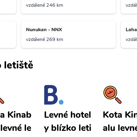
vzdálené 246 km
vzdá
Nunukan - NNX
Laha
vzdálené 269 km
vzdá
 letiště
a Kinab
Kota Ki
Levné hotel
 levné le
alu levn
y blízko leti