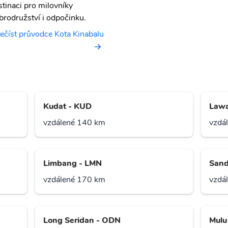
stinaci pro milovníky
brodružství i odpočinku.
ečíst průvodce Kota Kinabalu
Kudat - KUD
Lawa
vzdálené 140 km
vzdá
Limbang - LMN
Sand
vzdálené 170 km
vzdá
Long Seridan - ODN
Mulu