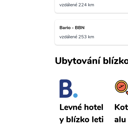
vzdálené 224 km
Bario - BBN
vzdálené 253 km
Ubytování blízko
Kota Kinab
Kot
Levné hotel
alu levné le
alu
y blízko leti