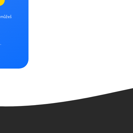
e můžeš
.