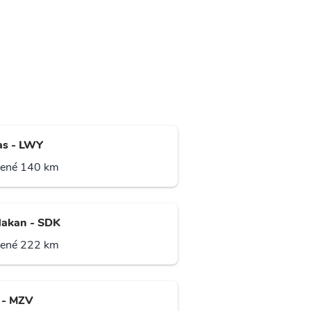
s - LWY
lené 140 km
akan - SDK
lené 222 km
 - MZV