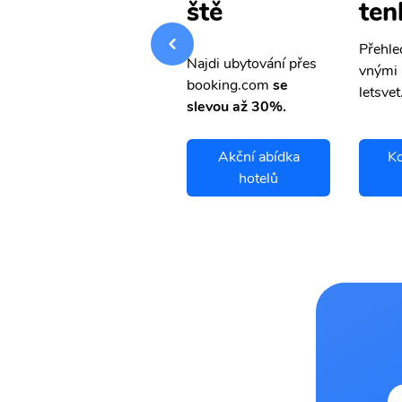
tenky
ten
ště
Přehledná stránka s le
Přehle
Najdi ubytování přes
vnými letenkami od ob
vnými 
booking.com
se
letsvet.cz
letsvet
slevou až 30%.
Kota Kinabalu
Akční abídka
Ko
letenky
hotelů