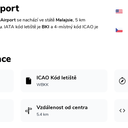
rport
 Airport
se nachází ve státě
Malajsie
, 5 km
u
. IATA kód letiště je
BKI
a 4-místný kód ICAO je
ace
ICAO Kód letiště
WBKK
Vzdálenost od centra
5.4 km