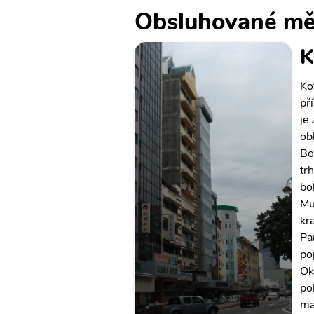
Obsluhované mě
K
Ko
př
je
ob
Bo
tr
bo
Mu
kr
Pa
po
Ok
po
ma