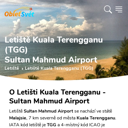
Letiště Kuala Terengganu
(TGG)
Sultan Mahmud Airport
Letiště
Letiště Kuala Terengganu (TGG)
O Letišti Kuala Terengganu -
Sultan Mahmud Airport
Letiště
Sultan Mahmud Airport
se nachází ve státě
Malajsie
, 7 km severně od města
Kuala Terengganu
.
IATA kód letiště je
TGG
a 4-místný kód ICAO je