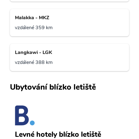
Malakka - MKZ
vzdálené 359 km
Langkawi - LGK
vzdálené 388 km
Ubytování blízko letiště
y
K
Levné hotely blízko letiště