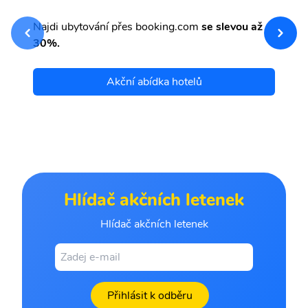
sv
Př
Najdi ubytování přes booking.com
se slevou až
et
30%.
Akční abídka hotelů
Hlídač akčních letenek
Hlídač akčních letenek
Přihlásit k odběru