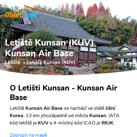
Letiště Kunsan (KUV)
Kunsan Air Base
Letiště
Letiště Kunsan (KUV)
O Letišti Kunsan - Kunsan Air
Base
Letiště
Kunsan Air Base
se nachází ve státě
Jižní
Korea
, 13 km jihozápadně od města
Kunsan
. IATA
kód letiště je
KUV
a 4-místný kód ICAO je
RKJK
.
Zobrazit na mapě