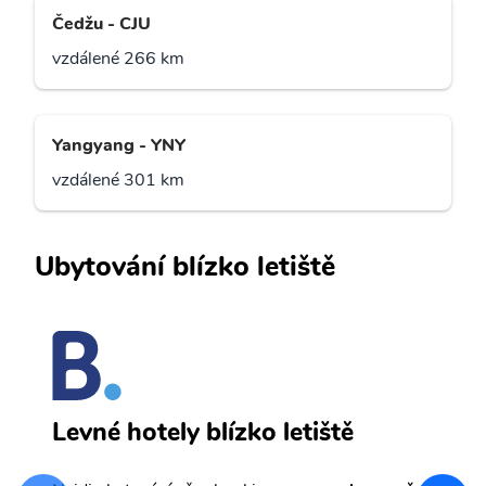
Čedžu - CJU
vzdálené 266 km
Yangyang - YNY
vzdálené 301 km
Ubytování blízko letiště
K
Levné hotely blízko letiště
sv
Př