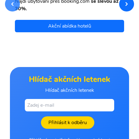
Najdi ubytování přes booking.com
se slevou až
et
30%.
Akční abídka hotelů
Hlídač akčních letenek
Hlídač akčních letenek
Přihlásit k odběru