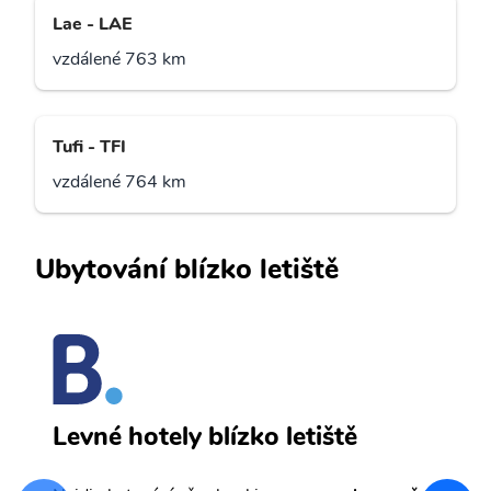
Lae - LAE
vzdálené 763 km
Tufi - TFI
vzdálené 764 km
Ubytování blízko letiště
L
Levné hotely blízko letiště
sv
Př