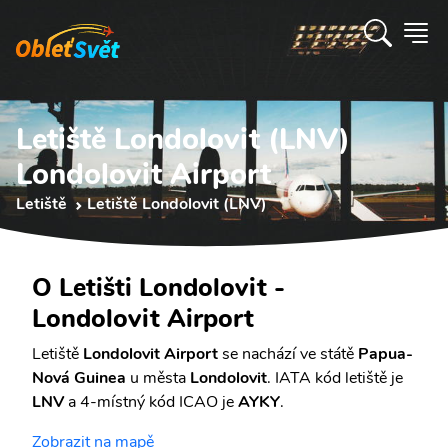
Letiště Londolovit (LNV)
Londolovit Airport
Letiště
Letiště Londolovit (LNV)
O Letišti Londolovit -
Londolovit Airport
Letiště
Londolovit Airport
se nachází ve státě
Papua-
Nová Guinea
u města
Londolovit
. IATA kód letiště je
LNV
a 4-místný kód ICAO je
AYKY
.
Zobrazit na mapě