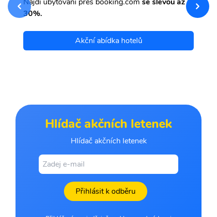
Najdi ubytování přes booking.com
se slevou až
et
30%.
Akční abídka hotelů
Hlídač akčních letenek
Hlídač akčních letenek
Přihlásit k odběru