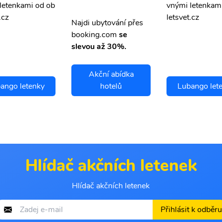
letenkami od ob
vnými letenkam
.cz
letsvet.cz
Najdi ubytování přes
booking.com
se
slevou až 30%.
Akční abídka
ango letenky
hotelů
Lubango let
Hlídač akčních letenek
Hlídač akčních letenek
Přihlásit k odběru