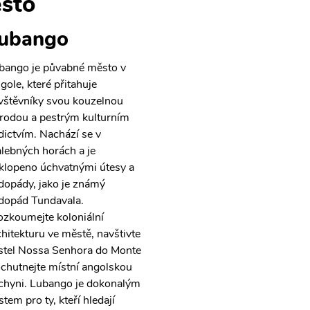
sto
ubango
bango je půvabné město v
gole, které přitahuje
vštěvníky svou kouzelnou
írodou a pestrým kulturním
dictvím. Nachází se v
lebných horách a je
klopeno úchvatnými útesy a
dopády, jako je známý
dopád Tundavala.
ozkoumejte koloniální
chitekturu ve městě, navštivte
stel Nossa Senhora do Monte
ochutnejte místní angolskou
chyni. Lubango je dokonalým
tem pro ty, kteří hledají