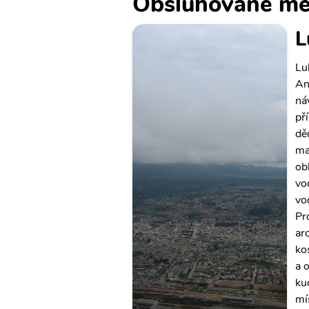
Obsluhované mě
L
Lu
An
ná
př
dě
ma
ob
vo
vo
Pr
ar
ko
a 
ku
mís