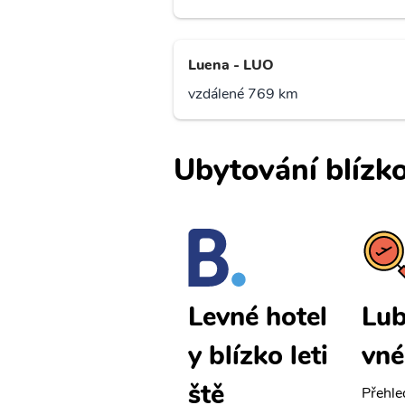
Luena - LUO
vzdálené 769 km
Ubytování blízko
Lubango le
Lub
Levné hotel
vné letenky
vné
y blízko leti
ště
Přehledná stránka s le
Přehle