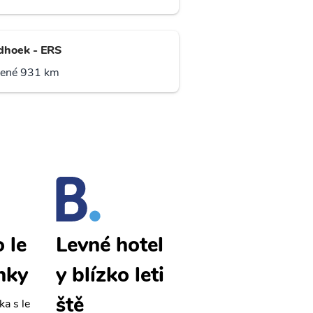
hoek - ERS
lené 931 km
 le
Lubango le
Levné hotel
nky
vné letenky
y blízko leti
ště
ka s le
Přehledná stránka s le