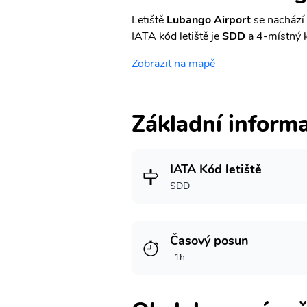
Letiště
Lubango Airport
se nachází 
IATA kód letiště je
SDD
a 4-místný 
Zobrazit na mapě
Základní inform
IATA Kód letiště
SDD
Časový posun
-1h