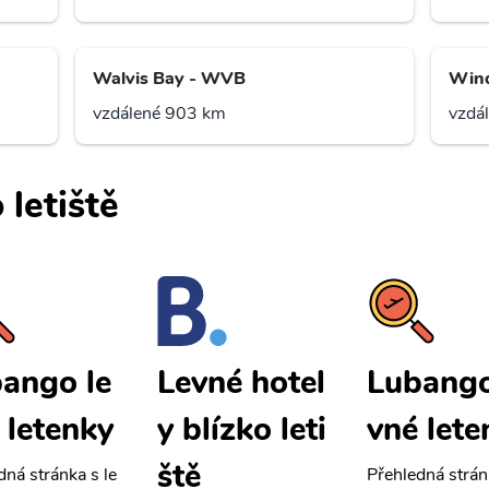
Walvis Bay - WVB
Wind
vzdálené 903 km
vzdá
 letiště
ango le
Lubango
Levné hotel
 letenky
vné lete
y blízko leti
ště
dná stránka s le
Přehledná strán