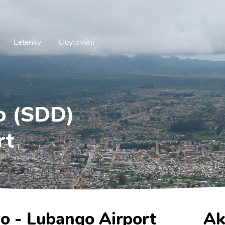
Letenky
Ubytování
o (SDD)
rt
go - Lubango Airport
Ak