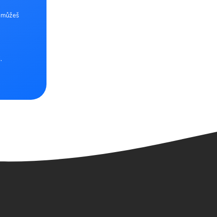
e můžeš
.