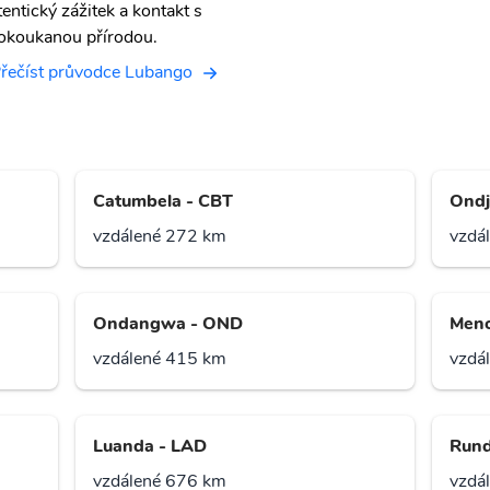
tentický zážitek a kontakt s
okoukanou přírodou.
řečíst průvodce Lubango
Catumbela - CBT
Ondj
vzdálené 272 km
vzdá
Ondangwa - OND
Meno
vzdálené 415 km
vzdá
Luanda - LAD
Rund
vzdálené 676 km
vzdá