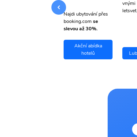
vnými letenkami od ob
vnými 
letsvet.cz
letsvet
Najdi ubytování přes
booking.com
se
slevou až 30%.
Akční abídka
Lubango letenky
hotelů
Lub