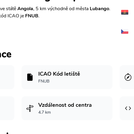
ve státě
Angola
, 5 km východně od města
Lubango
.
kód ICAO je
FNUB
.
ace
ICAO Kód letiště
FNUB
Vzdálenost od centra
4.7 km