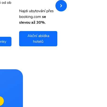
i od ob
vnými letenkami od ob
letsvet.cz
Najdi ubytování přes
booking.com
se
slevou až 30%.
Akční abídka
enky
hotelů
Lubango letenky