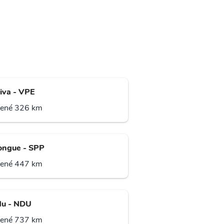
iva - VPE
lené 326 km
ngue - SPP
lené 447 km
u - NDU
lené 737 km