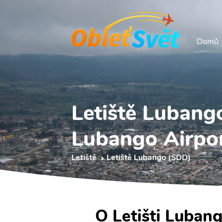
Domů
Letiště Lubang
Lubango Airpo
Letiště
Letiště Lubango (SDD)
O Letišti Luban