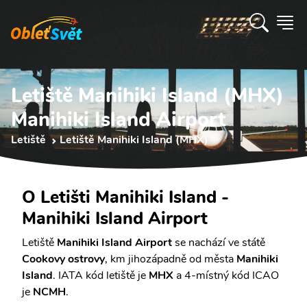
Letiště Manihiki Island (MHX)
Manihiki Island Airport
Letiště
Letiště Manihiki Island (MHX)
O Letišti Manihiki Island -
Manihiki Island Airport
Letiště
Manihiki Island Airport
se nachází ve státě
Cookovy ostrovy
, km jihozápadně od města
Manihiki
Island
. IATA kód letiště je
MHX
a 4-místný kód ICAO
je
NCMH
.