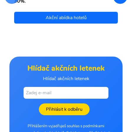
30%.
Akční abídka hotelů
Hlídač akčních letenek
Hlídač akčních letenek
Přihlásit k odběru
Přihlášením vyjadřuješ souhlas s podmínkami