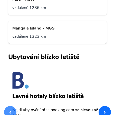
vzdálené 1286 km
Mangaia Island - MGS
vzdálené 1323 km
Ubytování blízko letiště
M
Levné hotely blízko letiště
sv
Př
Najdi ubytování přes booking.com
se slevou až
et