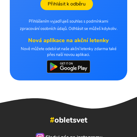
Přihlásit k odběru
Přihlášením vyjadřuješ souhlas s podmínkami
zpracování osobních údajů. Odhlásit se můžeš kdykoliv.
Nová aplikace na akční letenky
Nově můžete odebírat naše akční letenky zdarma také
přes naší novou aplikaci.
#
obletsvet