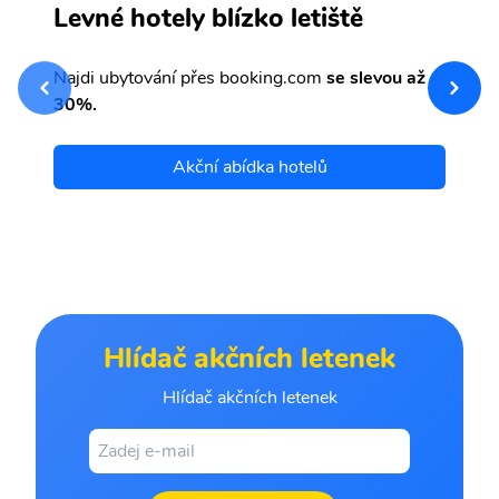
M
Levné hotely blízko letiště
sv
Př
Najdi ubytování přes booking.com
se slevou až
et
30%.
Akční abídka hotelů
Hlídač akčních letenek
Hlídač akčních letenek