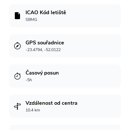
ICAO Kód letiště
SBMG
GPS souřadnice
-23.4794, -52.0122
Časový posun
-5h
Vzdálenost od centra
10.4 km