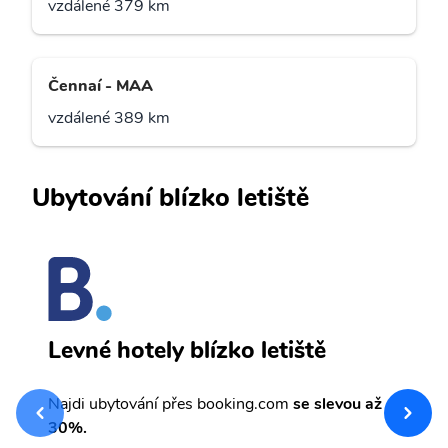
vzdálené 379 km
Čennaí - MAA
vzdálené 389 km
Ubytování blízko letiště
M
Levné hotely blízko letiště
sv
Př
Najdi ubytování přes booking.com
se slevou až
et
30%.