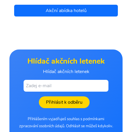
Akční abídka hotelů
Hlídač akčních letenek
Hlídač akčních letenek
Přihlásit k odběru
Přihlášením vyjadřuješ souhlas s podmínkami
zpracování osobních údajů. Odhlásit se můžeš kdykoliv.