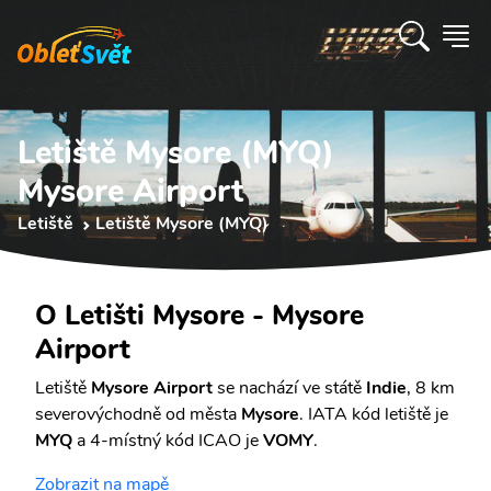
Letiště Mysore (MYQ)
Mysore Airport
Letiště
Letiště Mysore (MYQ)
O Letišti Mysore - Mysore
Airport
Letiště
Mysore Airport
se nachází ve státě
Indie
, 8 km
severovýchodně od města
Mysore
. IATA kód letiště je
MYQ
a 4-místný kód ICAO je
VOMY
.
Zobrazit na mapě