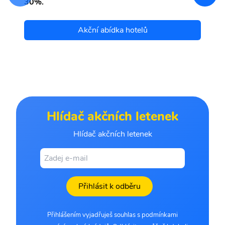
30%.
Akční abídka hotelů
Hlídač akčních letenek
Hlídač akčních letenek
Přihlásit k odběru
Přihlášením vyjadřuješ souhlas s podmínkami