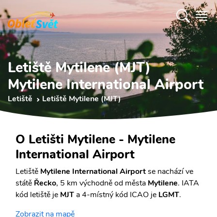
Letiště Mytilene (MJT)
Mytilene International Airport
Letiště
Letiště Mytilene (MJT)
O Letišti Mytilene - Mytilene
International Airport
Letiště
Mytilene International Airport
se nachází ve
státě
Řecko
, 5 km východně od města
Mytilene
. IATA
kód letiště je
MJT
a 4-místný kód ICAO je
LGMT
.
Zobrazit na mapě