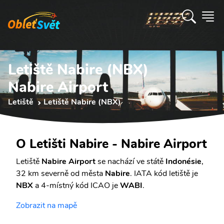
Letiště Nabire (NBX)
Nabire Airport
Letiště
Letiště Nabire (NBX)
O Letišti Nabire - Nabire Airport
Letiště
Nabire Airport
se nachází ve státě
Indonésie
,
32 km severně od města
Nabire
. IATA kód letiště je
NBX
a 4-místný kód ICAO je
WABI
.
Zobrazit na mapě