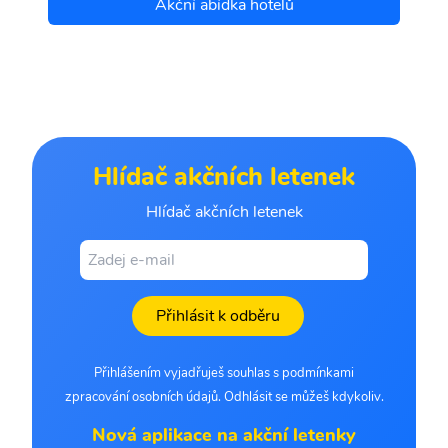
Akční abídka hotelů
Hlídač akčních letenek
Hlídač akčních letenek
Přihlásit k odběru
Přihlášením vyjadřuješ souhlas s podmínkami
zpracování osobních údajů. Odhlásit se můžeš kdykoliv.
Nová aplikace na akční letenky