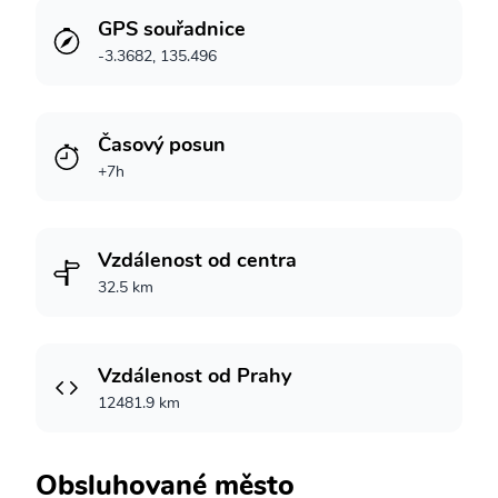
GPS souřadnice
-3.3682, 135.496
Časový posun
+7h
Vzdálenost od centra
32.5 km
Vzdálenost od Prahy
12481.9 km
Obsluhované město