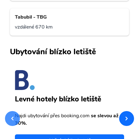
Tabubil - TBG
vzdálené 670 km
Ubytování blízko letiště
N
Levné hotely blízko letiště
sv
Př
Najdi ubytování přes booking.com
se slevou až
et
30%.