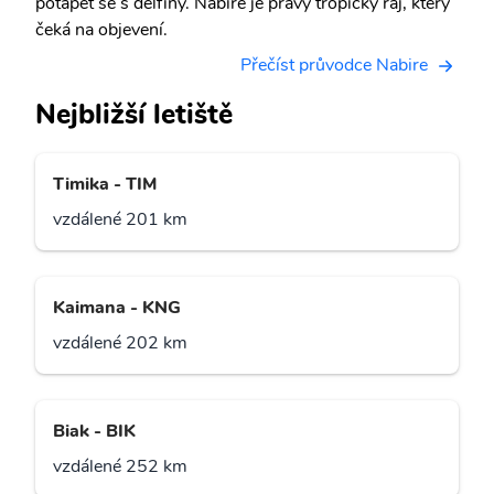
potápět se s delfíny. Nabire je pravý tropický ráj, který
čeká na objevení.
Přečíst průvodce Nabire
Nejbližší letiště
Timika - TIM
vzdálené 201 km
Kaimana - KNG
vzdálené 202 km
Biak - BIK
vzdálené 252 km