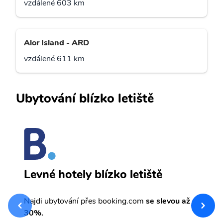
vzdálené 603 km
Alor Island - ARD
vzdálené 611 km
Ubytování blízko letiště
N
Levné hotely blízko letiště
sv
Př
Najdi ubytování přes booking.com
se slevou až
et
30%.