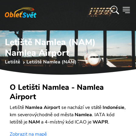
Letiště Namlea (NAM)
Namlea Airport
Letiště
Letiště Namlea (NAM)
O Letišti Namlea - Namlea
Airport
Letiště
Namlea Airport
se nachází ve státě
Indonésie
,
km severovýchodně od města
Namlea
. IATA kód
letiště je
NAM
a 4-místný kód ICAO je
WAPR
.
Zobrazit na mapě