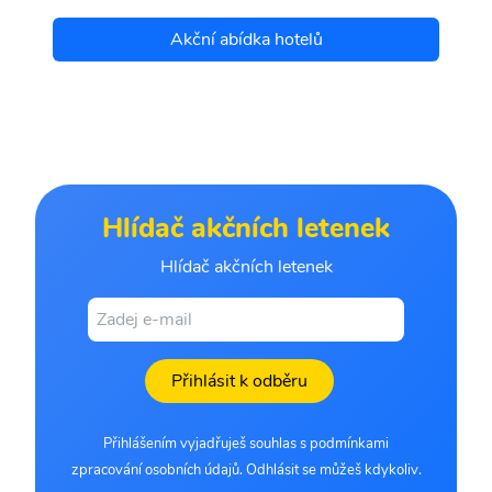
Akční abídka hotelů
Hlídač akčních letenek
Hlídač akčních letenek
Přihlásit k odběru
Přihlášením vyjadřuješ souhlas s podmínkami
zpracování osobních údajů. Odhlásit se můžeš kdykoliv.