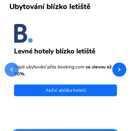
Ubytování blízko letiště
L
Levné hotely blízko letiště
sv
Př
Najdi ubytování přes booking.com
se slevou až
et
30%.
Akční abídka hotelů