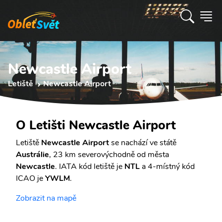
Newcastle Airport
Letiště
Newcastle Airport
O Letišti Newcastle Airport
Letiště
Newcastle Airport
se nachází ve státě
Austrálie
, 23 km severovýchodně od města
Newcastle
. IATA kód letiště je
NTL
a 4-místný kód
ICAO je
YWLM
.
Zobrazit na mapě