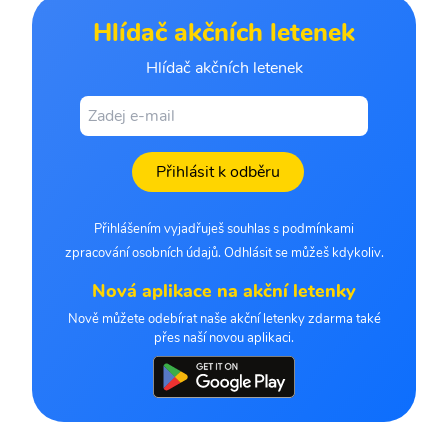
Hlídač akčních letenek
Hlídač akčních letenek
Přihlásit k odběru
Přihlášením vyjadřuješ souhlas s podmínkami
zpracování osobních údajů. Odhlásit se můžeš kdykoliv.
Nová aplikace na akční letenky
Nově můžete odebírat naše akční letenky zdarma také
přes naší novou aplikaci.