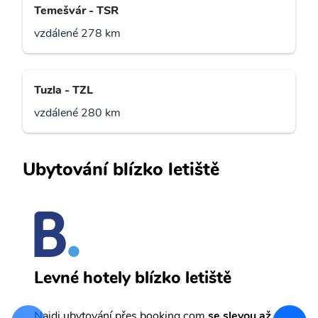
Temešvár - TSR
vzdálené 278 km
Tuzla - TZL
vzdálené 280 km
Ubytování blízko letiště
N
Levné hotely blízko letiště
sv
Př
Najdi ubytování přes booking.com
se slevou až