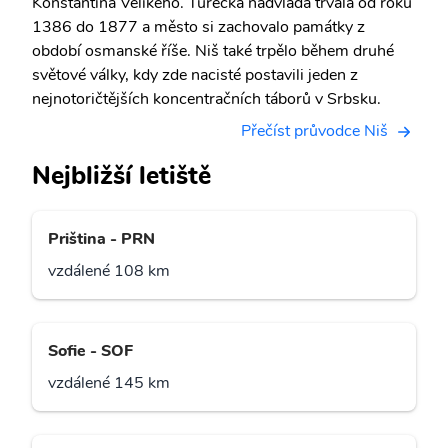
Konstantina Velikého. Turecká nadvláda trvala od roku
1386 do 1877 a město si zachovalo památky z
období osmanské říše. Niš také trpělo během druhé
světové války, kdy zde nacisté postavili jeden z
nejnotoričtějších koncentračních táborů v Srbsku.
Přečíst průvodce Niš
Nejbližší letiště
Priština - PRN
vzdálené 108 km
Sofie - SOF
vzdálené 145 km