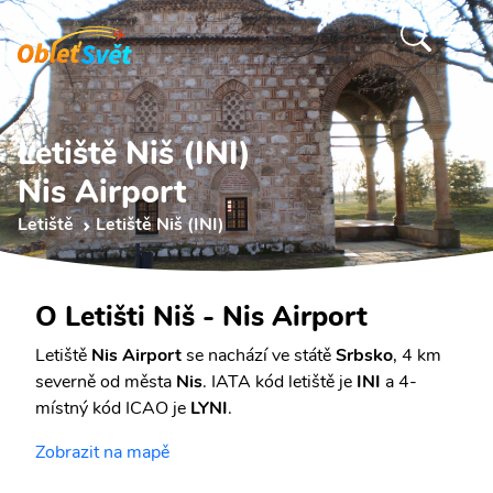
Letiště Niš (INI)
Nis Airport
Letiště
Letiště Niš (INI)
O Letišti Niš - Nis Airport
Letiště
Nis Airport
se nachází ve státě
Srbsko
, 4 km
severně od města
Nis
. IATA kód letiště je
INI
a 4-
místný kód ICAO je
LYNI
.
Zobrazit na mapě