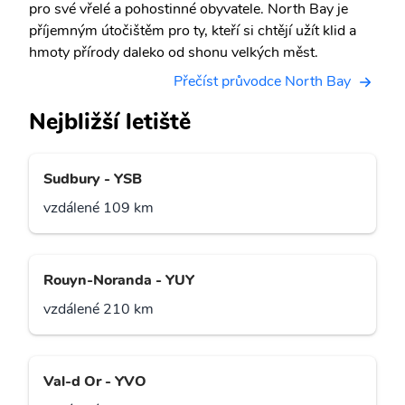
pro své vřelé a pohostinné obyvatele. North Bay je
příjemným útočištěm pro ty, kteří si chtějí užít klid a
hmoty přírody daleko od shonu velkých měst.
Přečíst průvodce North Bay
Nejbližší letiště
Sudbury - YSB
vzdálené 109 km
Rouyn-Noranda - YUY
vzdálené 210 km
Val-d Or - YVO