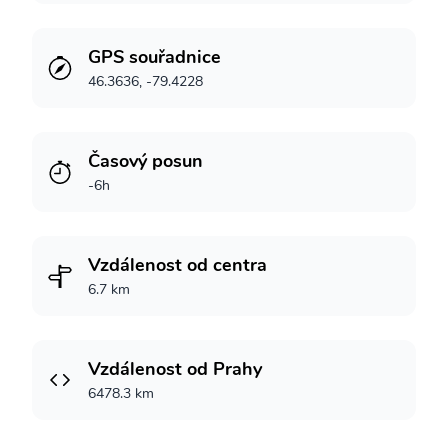
GPS souřadnice
46.3636, -79.4228
Časový posun
-6h
Vzdálenost od centra
6.7 km
Vzdálenost od Prahy
6478.3 km