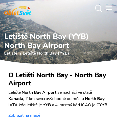
Letiště North Bay (YYB)
North Bay Airport
Letiště
Letiště North Bay (YYB)
O Letišti North Bay - North Bay
Airport
Letiště
North Bay Airport
se nachází ve státě
Kanada
, 7 km severovýchodně od města
North Bay
.
IATA kód letiště je
YYB
a 4-místný kód ICAO je
CYYB
.
Zobrazit na mapě