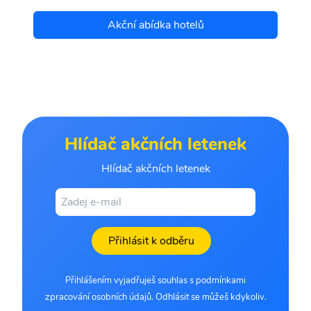
Akční abídka hotelů
Hlídač akčních letenek
Hlídač akčních letenek
Přihlásit k odběru
Přihlášením vyjadřuješ souhlas s podmínkami
zpracování osobních údajů. Odhlásit se můžeš kdykoliv.