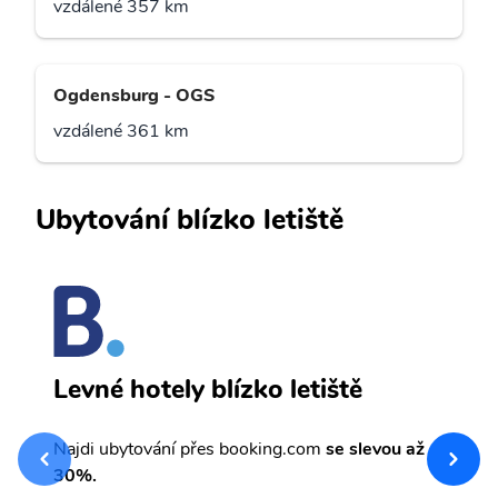
vzdálené 357 km
Ogdensburg - OGS
vzdálené 361 km
Ubytování blízko letiště
N
Levné hotely blízko letiště
sv
Př
Najdi ubytování přes booking.com
se slevou až
et
30%.