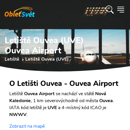
Letiště Ouvea (UVE)
Ouvea Airport
Letiště
Letiště Ouvea (UVE)
O Letišti Ouvea - Ouvea Airport
Letiště
Ouvea Airport
se nachází ve státě
Nová
Kaledonie
, 1 km severovýchodně od města
Ouvea
.
IATA kód letiště je
UVE
a 4-místný kód ICAO je
NWWV
.
Zobrazit na mapě