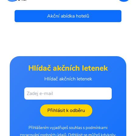
Akční abídka hotelů
Hlídač akčních letenek
Hlídač akčních letenek
Přihlásit k odběru
Přihlášením vyjadřuješ souhlas s podmínkami
zpracování osobních údajů. Odhlásit se můžeš kdykoliv.