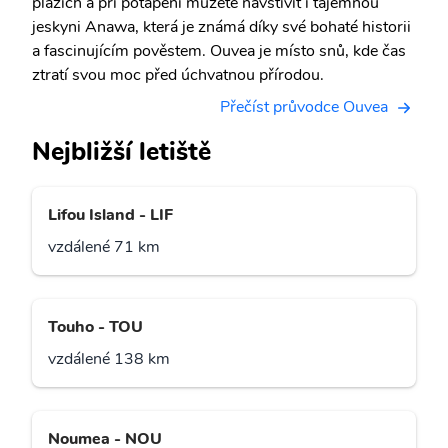
plážích a při potápění můžete navštívit i tajemnou
jeskyni Anawa, která je známá díky své bohaté historii
a fascinujícím pověstem. Ouvea je místo snů, kde čas
ztratí svou moc před úchvatnou přírodou.
Přečíst průvodce Ouvea
Nejbližší letiště
Lifou Island - LIF
vzdálené 71 km
Touho - TOU
vzdálené 138 km
Noumea - NOU