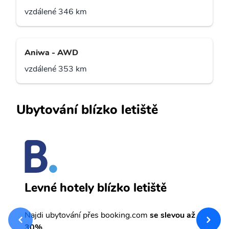
vzdálené 346 km
Aniwa - AWD
vzdálené 353 km
Ubytování blízko letiště
O
Levné hotely blízko letiště
sv
Př
Najdi ubytování přes booking.com
se slevou až
et
30%.