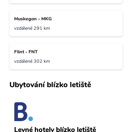
Muskegon - MKG
vzdálené 291 km
Flint - FNT
vzdálené 302 km
Ubytování blízko letiště
P
Levné hotely blízko letiště