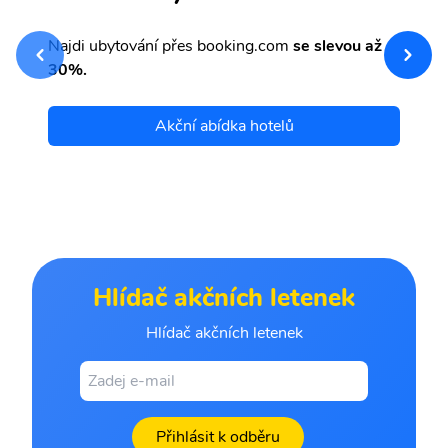
sv
Př
Najdi ubytování přes booking.com
se slevou až
et
30%.
Akční abídka hotelů
Hlídač akčních letenek
Hlídač akčních letenek
Přihlásit k odběru