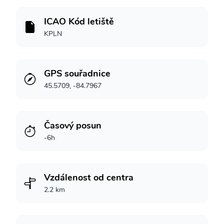
ICAO Kód letiště
KPLN
GPS souřadnice
45.5709, -84.7967
Časový posun
-6h
Vzdálenost od centra
2.2 km