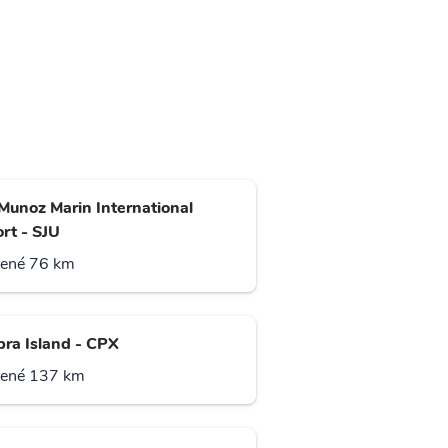
 Munoz Marin International
rt - SJU
lené 76 km
bra Island - CPX
lené 137 km