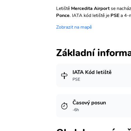
Letiště
Mercedita Airport
se nacház
Ponce
. IATA kód letiště je
PSE
a 4-m
Zobrazit na mapě
Základní inform
IATA Kód letiště
PSE
Časový posun
-6h