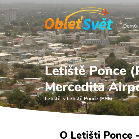
Domů
Letiště Ponce 
Mercedita Airp
Letiště
Letiště Ponce (PSE)
O Letišti Ponce 