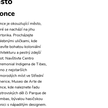
sto
once
nce je okouzlující město,
eré se nachází na jihu
rtorika. Procházejte
lebnými uličkami, kde
jevíte bohatou koloniální
chitekturu a pestrý zdejší
vot. Navštivte Centro
remonial Indigena de Tibes,
dno z nejstarších
morodých míst ve Střední
erice, Museo de Arte de
nce, kde naleznete řadu
strovských děl či Parque de
mbas, bývalou hasičskou
anici s nápaditým designem.