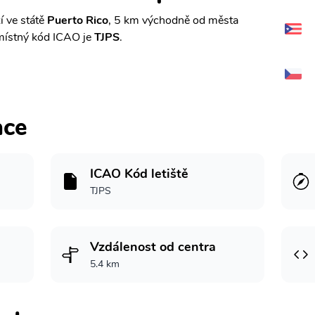
í ve státě
Puerto Rico
, 5 km východně od města
ístný kód ICAO je
TJPS
.
ace
ICAO Kód letiště
TJPS
Vzdálenost od centra
5.4 km