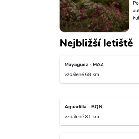
Po
au
ku
Nejbližší letiště
Mayaguez - MAZ
vzdálené 68 km
Aguadilla - BQN
vzdálené 81 km