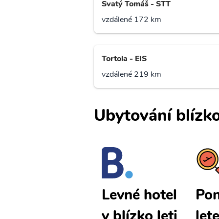
Svatý Tomáš - STT
vzdálené 172 km
Tortola - EIS
vzdálené 219 km
Ubytování blízko
Ponce levné
Pon
Levné hotel
letenky
let
y blízko leti