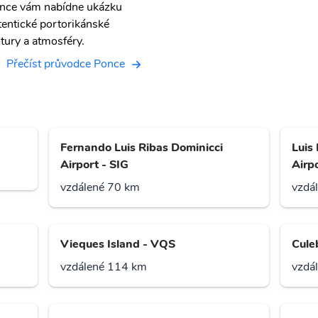
nce vám nabídne ukázku
tentické portorikánské
ltury a atmosféry.
Přečíst průvodce Ponce
Fernando Luis Ribas Dominicci
Luis
Airport - SIG
Airpo
vzdálené 70 km
vzdá
Vieques Island - VQS
Cule
vzdálené 114 km
vzdá