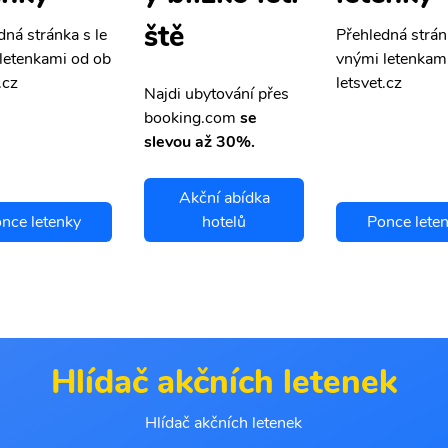
ště
dná stránka s le
Přehledná strán
letenkami od ob
vnými letenkam
.cz
letsvet.cz
Najdi ubytování přes
booking.com
se
slevou až 30%.
Akční abídka
nce letenky
hotelů
Ponce lete
Hlídač akčních letenek
Hlídač akčních letenek