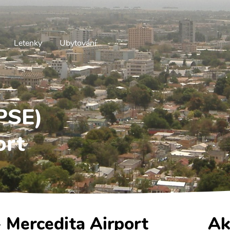
Letenky
Ubytování
(PSE)
ort
- Mercedita Airport
Ak