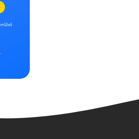
e můžeš
.