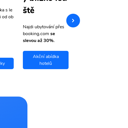
ště
ka s le
Přehledná stránka s le
i od ob
vnými letenkami od ob
letsvet.cz
Najdi ubytování přes
booking.com
se
slevou až 30%.
Akční abídka
nky
hotelů
Ponce letenky