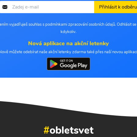
Přihlásit k odběru
šením vyjadřuješ souhlas s podmínkami zpracování osobních údajů. Odhlásit s
kdykoliv.
Nová aplikace na akční letenky
Nově můžete odebírat naše akční letenky zdarma také přes naší novou aplikaci
#
obletsvet