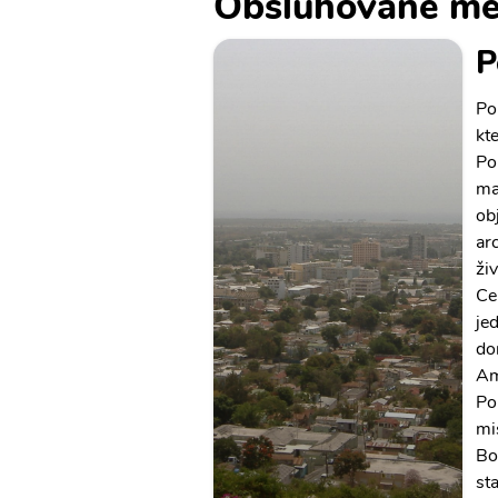
Obsluhované mě
P
Po
kt
Po
ma
ob
ar
ži
Ce
je
do
Am
Po
mi
Bo
st