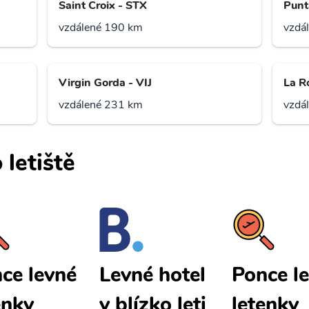
Saint Croix - STX
Punt
vzdálené 190 km
vzdá
Virgin Gorda - VIJ
La R
vzdálené 231 km
vzdá
 letiště
ce levné
Ponce l
Levné hotel
enky
letenky
y blízko leti