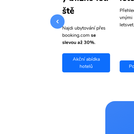
ště
Přehledná stránka s le
Přehle
vnými letenkami od ob
vnými 
letsvet.cz
letsvet
Najdi ubytování přes
booking.com
se
slevou až 30%.
Akční abídka
Ponce letenky
hotelů
Po