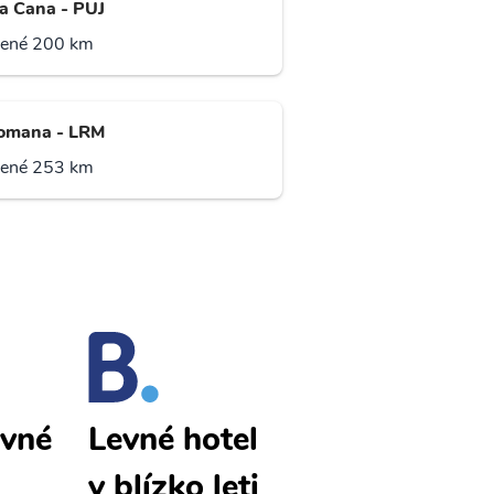
a Cana - PUJ
lené 200 km
omana - LRM
lené 253 km
evné
Ponce levné
Levné hotel
letenky
y blízko leti