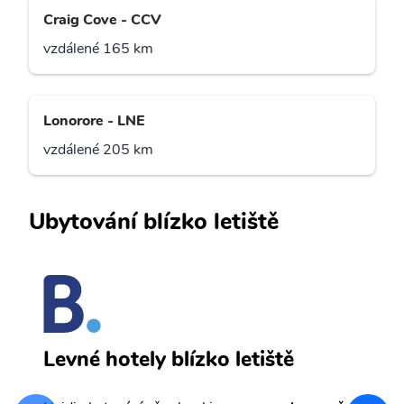
Craig Cove - CCV
vzdálené 165 km
Lonorore - LNE
vzdálené 205 km
Ubytování blízko letiště
P
Levné hotely blízko letiště
sv
Př