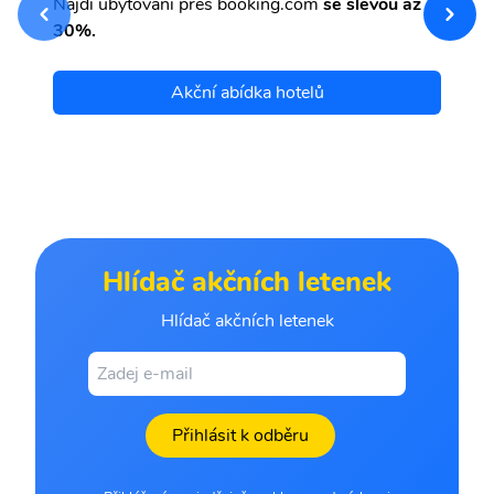
Najdi ubytování přes booking.com
se slevou až
et
30%.
Akční abídka hotelů
Hlídač akčních letenek
Hlídač akčních letenek
Přihlásit k odběru