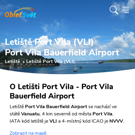
Letiště Port Vila (VLI)
Port Vila Bauerfield Airport
Letiště
Letiště Port Vila (VLI)
O Letišti Port Vila - Port Vila
Bauerfield Airport
Letiště
Port Vila Bauerfield Airport
se nachází ve
státě
Vanuatu
, 4 km severně od města
Port Vila
.
IATA kód letiště je
VLI
a 4-místný kód ICAO je
NVVV
.
Zobrazit na mapě