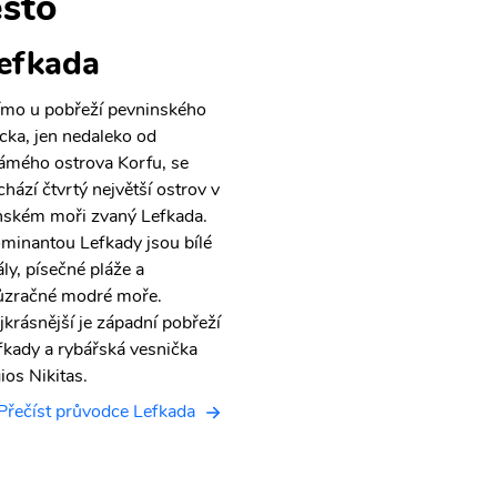
sto
efkada
ímo u pobřeží pevninského
cka, jen nedaleko od
ámého ostrova Korfu, se
chází čtvrtý největší ostrov v
nském moři zvaný Lefkada.
minantou Lefkady jsou bílé
ály, písečné pláže a
ůzračné modré moře.
jkrásnější je západní pobřeží
fkady a rybářská vesnička
ios Nikitas.
Přečíst průvodce Lefkada