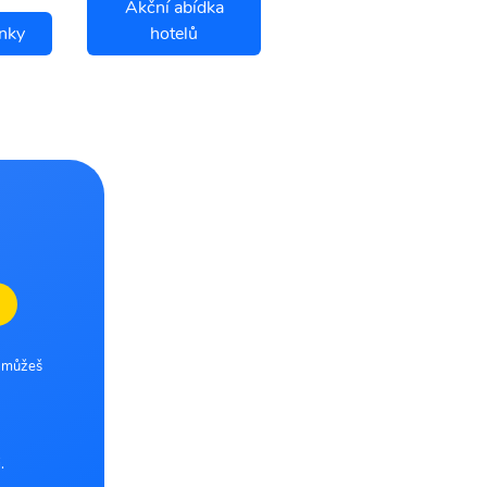
Akční abídka
enky
hotelů
Lefkada letenky
e můžeš
.