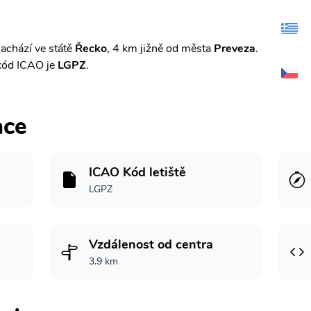
achází ve státě
Řecko
, 4 km jižně od města
Preveza
.
kód ICAO je
LGPZ
.
ace
ICAO Kód letiště
LGPZ
Vzdálenost od centra
3.9 km