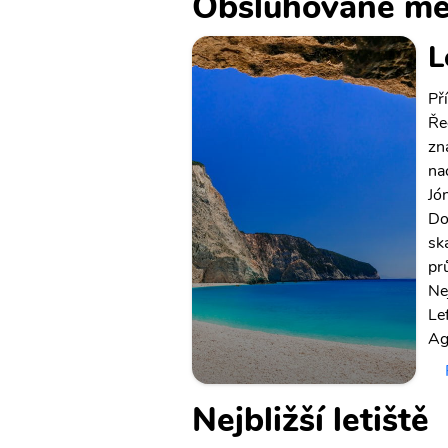
Obsluhované mě
L
Př
Ře
zn
na
Jó
Do
sk
pr
Ne
Le
Ag
Nejbližší letiště