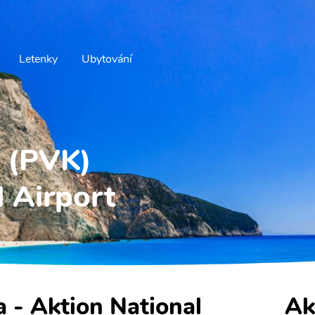
Letenky
Ubytování
a (PVK)
l Airport
a - Aktion National
Ak