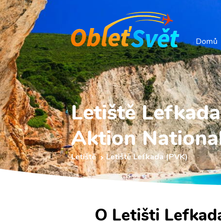
Domů
Letiště Lefkad
Aktion Nationa
Letiště
Letiště Lefkada (PVK)
O Letišti Lefkad