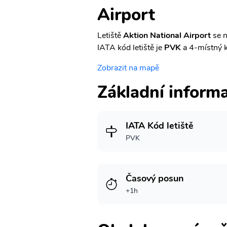
Airport
Letiště
Aktion National Airport
se n
IATA kód letiště je
PVK
a 4-místný 
Zobrazit na mapě
Základní inform
IATA Kód letiště
PVK
Časový posun
+1h