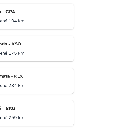
a - GPA
lené 104 km
oria - KSO
lené 175 km
mata - KLX
lené 234 km
ň - SKG
lené 259 km