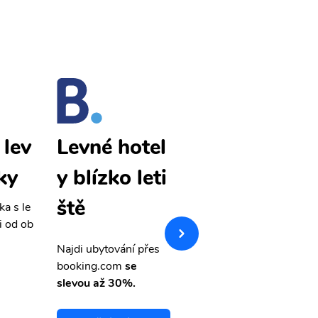
 lev
Lefkada lev
Levné hotel
ky
né letenky
y blízko leti
ště
ka s le
Přehledná stránka s le
i od ob
vnými letenkami od ob
letsvet.cz
Najdi ubytování přes
booking.com
se
slevou až 30%.