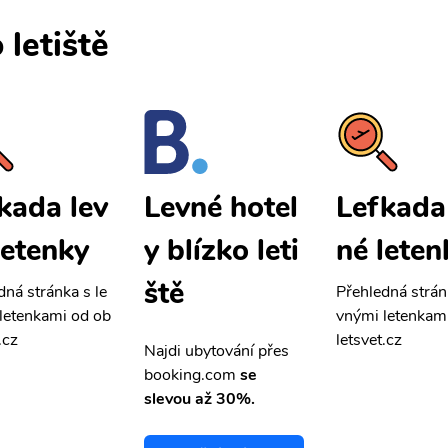
 letiště
kada lev
Lefkada
Levné hotel
letenky
né leten
y blízko leti
ště
dná stránka s le
Přehledná strán
letenkami od ob
vnými letenkam
.cz
letsvet.cz
Najdi ubytování přes
booking.com
se
slevou až 30%.