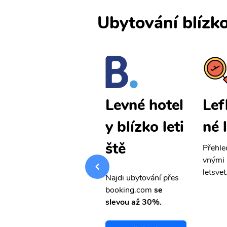
Ubytování blízko
Lefkada lev
Lef
Levné hotel
né letenky
né 
y blízko leti
ště
Přehledná stránka s le
Přehle
vnými letenkami od ob
vnými 
letsvet.cz
letsvet
Najdi ubytování přes
booking.com
se
slevou až 30%.