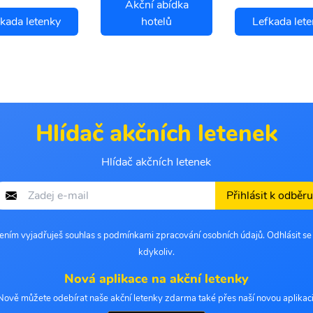
Akční abídka
kada letenky
hotelů
Lefkada let
Hlídač akčních letenek
Hlídač akčních letenek
Přihlásit k odběru
šením vyjadřuješ souhlas s podmínkami zpracování osobních údajů. Odhlásit s
kdykoliv.
Nová aplikace na akční letenky
Nově můžete odebírat naše akční letenky zdarma také přes naší novou aplikaci