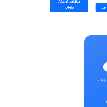
Akční abídka
Lefkada letenky
hotelů
Lef
Přihlá