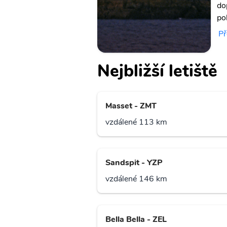
do
pob
Př
Nejbližší letiště
Masset - ZMT
vzdálené 113 km
Sandspit - YZP
vzdálené 146 km
Bella Bella - ZEL