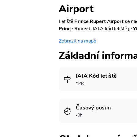
Airport
Letiště
Prince Rupert Airport
se na
Prince Rupert
. IATA kód letiště je
Y
Zobrazit na mapě
Základní inform
IATA Kód letiště
YPR
Časový posun
-9h