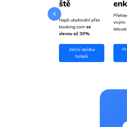
enky
enk
ště
Přehledná stránka s le
Přehle
Najdi ubytování přes
vnými letenkami od ob
vnými 
booking.com
se
letsvet.cz
letsvet
slevou až 30%.
Prince Rupert
Akční abídka
Pr
letenky
hotelů