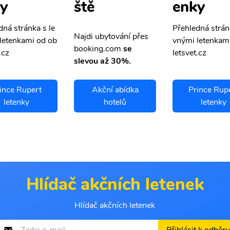
y
enky
ště
dná stránka s le
Přehledná strán
Najdi ubytování přes
letenkami od ob
vnými letenkam
booking.com
se
.cz
letsvet.cz
slevou až 30%.
ince Rupert
Akční abídka
Prince Rup
letenky
hotelů
letenky
Hlídač akčních letenek
Hlídač akčních letenek