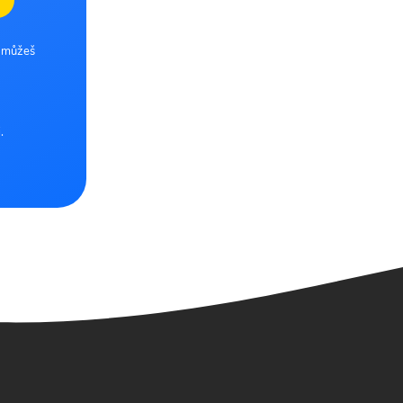
e můžeš
.