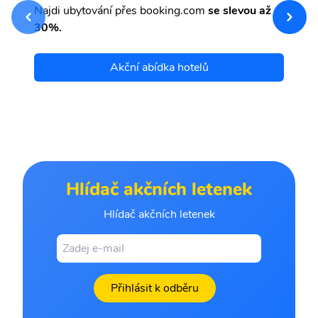
Najdi ubytování přes booking.com
se slevou až
et
30%.
Akční abídka hotelů
Hlídač akčních letenek
Hlídač akčních letenek
Přihlásit k odběru