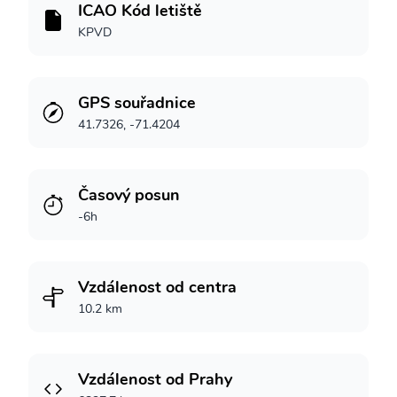
ICAO Kód letiště
KPVD
GPS souřadnice
41.7326, -71.4204
Časový posun
-6h
Vzdálenost od centra
10.2 km
Vzdálenost od Prahy