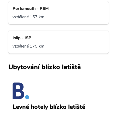
Portsmouth - PSM
vzdálené 157 km
Islip - ISP
vzdálené 175 km
Ubytování blízko letiště
P
Levné hotely blízko letiště
sv
Př