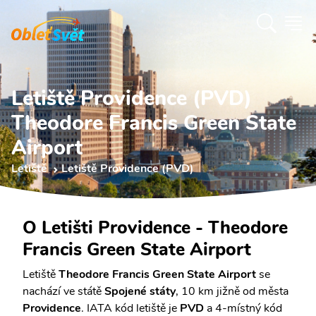
Letiště Providence (PVD)
Theodore Francis Green State
Airport
Letiště
Letiště Providence (PVD)
O Letišti Providence - Theodore
Francis Green State Airport
Letiště
Theodore Francis Green State Airport
se
nachází ve státě
Spojené státy
, 10 km jižně od města
Providence
. IATA kód letiště je
PVD
a 4-místný kód