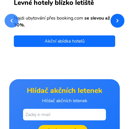
ky
S
Levné hotely blízko letiště
sv
Př
Najdi ubytování přes booking.com
se slevou až
et
30%.
Akční abídka hotelů
Hlídač akčních letenek
Hlídač akčních letenek