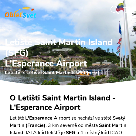
Letiště Saint Martin Island
(SFG)
L'Esperance Airport
Letiště
Letiště Saint Martin Island (SFG)
O Letišti Saint Martin Island -
L'Esperance Airport
Letiště
L'Esperance Airport
se nachází ve státě
Svatý
Martin (Francie)
, 3 km severně od města
Saint Martin
Island
. IATA kód letiště je
SFG
a 4-místný kód ICAO