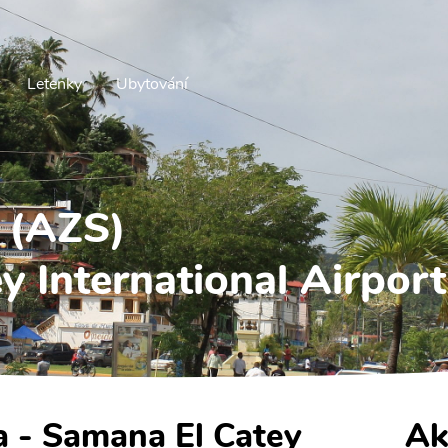
Letenky
Ubytování
 (AZS)
y International Airport
a - Samana El Catey
Ak