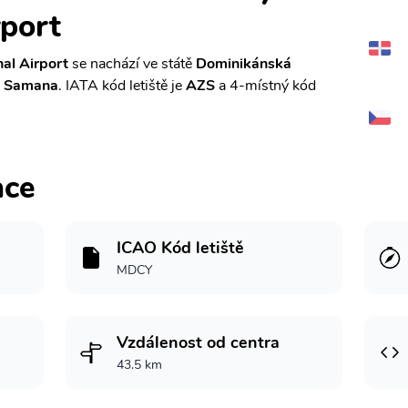
rport
al Airport
se nachází ve státě
Dominikánská
a
Samana
. IATA kód letiště je
AZS
a 4-místný kód
ace
ICAO Kód letiště
MDCY
Vzdálenost od centra
43.5 km