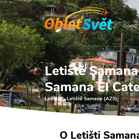
Domů
Letiště Samana
Samana El Cate
Letiště
Letiště Samana (AZS)
O Letišti Saman