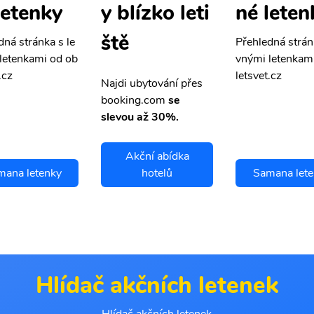
letenky
né leten
y blízko leti
ště
dná stránka s le
Přehledná strán
letenkami od ob
vnými letenkam
.cz
letsvet.cz
Najdi ubytování přes
booking.com
se
slevou až 30%.
Akční abídka
mana letenky
hotelů
Samana lete
Hlídač akčních letenek