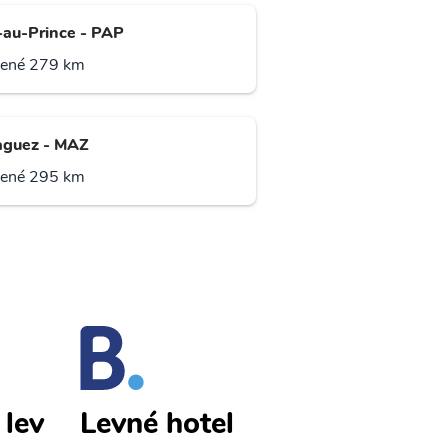
-au-Prince - PAP
lené 279 km
guez - MAZ
lené 295 km
lev
Samana lev
Levné hotel