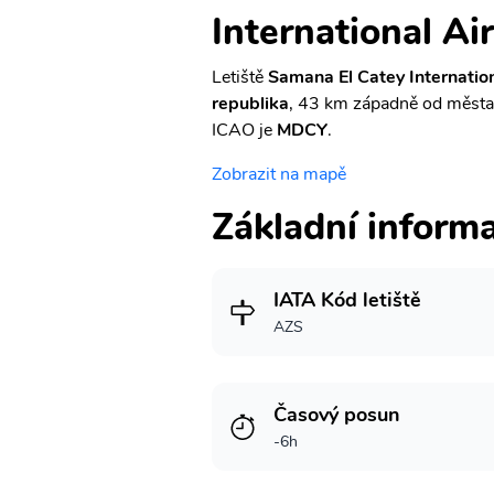
International Ai
Letiště
Samana El Catey Internation
republika
, 43 km západně od měst
ICAO je
MDCY
.
Zobrazit na mapě
Základní inform
IATA Kód letiště
AZS
Časový posun
-6h