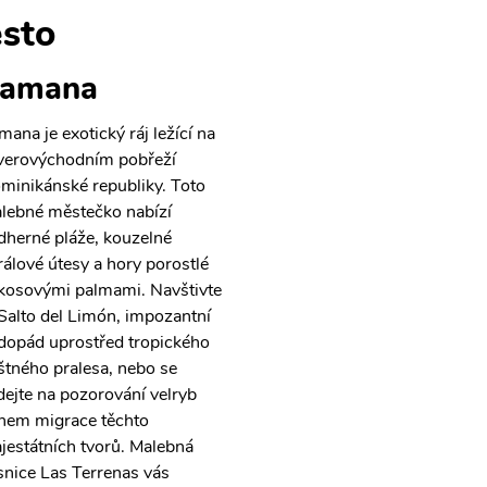
sto
amana
mana je exotický ráj ležící na
verovýchodním pobřeží
minikánské republiky. Toto
lebné městečko nabízí
dherné pláže, kouzelné
rálové útesy a hory porostlé
kosovými palmami. Navštivte
 Salto del Limón, impozantní
dopád uprostřed tropického
štného pralesa, nebo se
dejte na pozorování velryb
hem migrace těchto
jestátních tvorů. Malebná
snice Las Terrenas vás