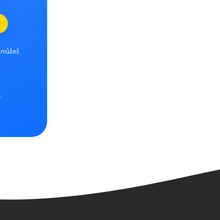
e můžeš
.