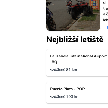
oh
tr
a 
la
Nejbližší letiště
La Isabela International Airport 
JBQ
vzdálené 81 km
Puerto Plata - POP
vzdálené 103 km