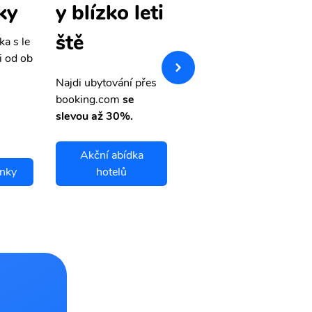
ky
né letenky
y blízko leti
ště
ka s le
Přehledná stránka s le
i od ob
vnými letenkami od ob
letsvet.cz
Najdi ubytování přes
booking.com
se
slevou až 30%.
Akční abídka
nky
hotelů
Samana letenky