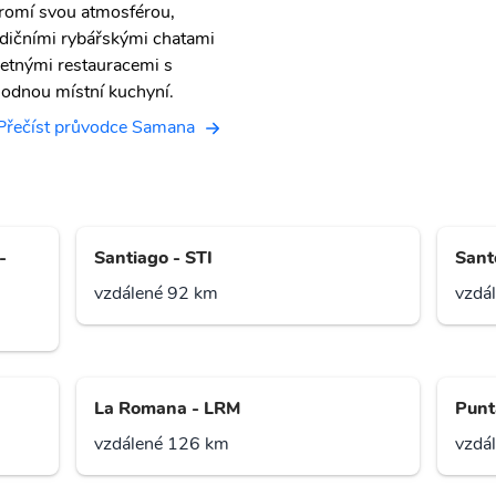
romí svou atmosférou,
adičními rybářskými chatami
četnými restauracemi s
hodnou místní kuchyní.
Přečíst průvodce Samana
-
Santiago - STI
Sant
vzdálené 92 km
vzdá
La Romana - LRM
Punt
vzdálené 126 km
vzdá