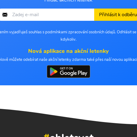
Hlídač akčních letenek
Přihlásit k odběru
šením vyjadřuješ souhlas s podmínkami zpracování osobních údajů. Odhlásit s
kdykoliv.
Nová aplikace na akční letenky
Nově můžete odebírat naše akční letenky zdarma také přes naší novou aplikaci