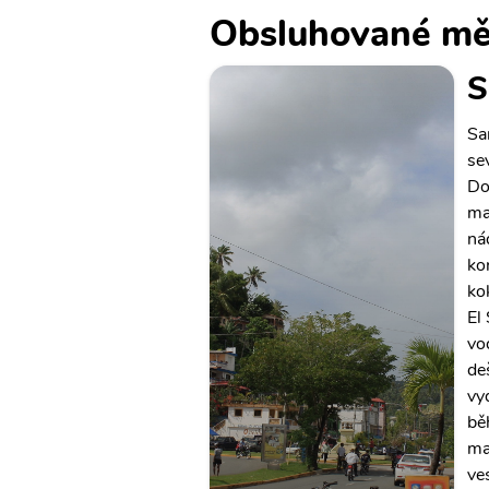
Obsluhované mě
S
Sa
se
Do
ma
ná
ko
ko
El
vo
de
vy
bě
ma
ve