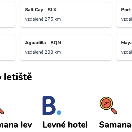
Salt Cay - SLX
Port
vzdálené 275 km
vzdá
Aguadilla - BQN
Maya
vzdálené 288 km
vzdá
 letiště
ana lev
Samana 
Levné hotel