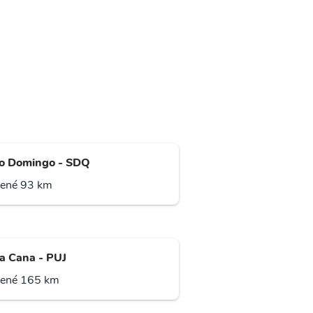
o Domingo - SDQ
lené 93 km
a Cana - PUJ
lené 165 km