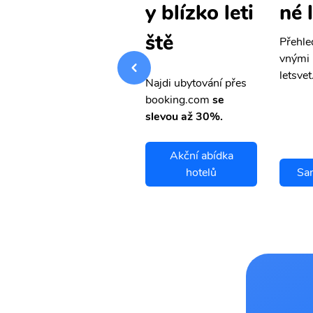
né letenky
né 
y blízko leti
ště
Přehledná stránka s le
Přehle
vnými letenkami od ob
vnými 
letsvet.cz
letsvet
Najdi ubytování přes
booking.com
se
slevou až 30%.
Akční abídka
Samana letenky
hotelů
Sa