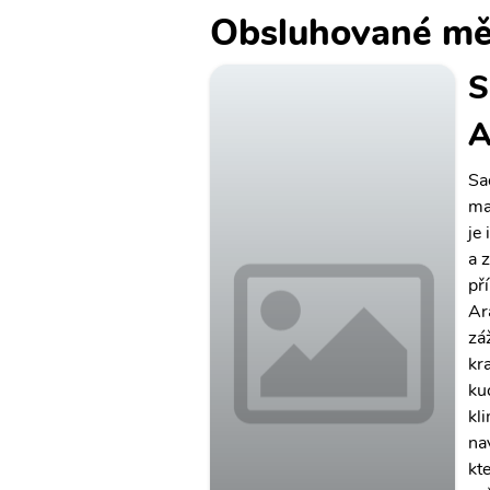
Obsluhované mě
S
A
Sa
ma
je
a 
př
Ar
zá
kr
ku
kl
na
kt