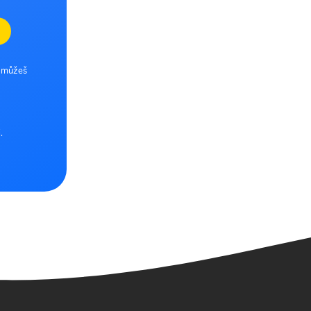
e můžeš
.