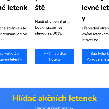
né letenk
levné le
ště
y
Najdi ubytování přes
booking.com
se
dná stránka s le
Přehledná strán
slevou až 30%.
letenkami od ob
vnými letenkam
.cz
letsvet.cz
ao Felix Do
Akční abídka
Sao Felix 
guaia letenky
hotelů
Araguaia let
Hlídač akčních letenek
Hlídač akčních letenek