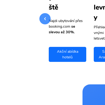
levné letenk
lev
ště
y
y
Najdi ubytování přes
booking.com
se
Přehledná stránka s le
Přehle
slevou až 30%.
vnými letenkami od ob
vnými 
letsvet.cz
letsvet
Sao Felix Do
Akční abídka
S
Araguaia letenky
hotelů
Ara