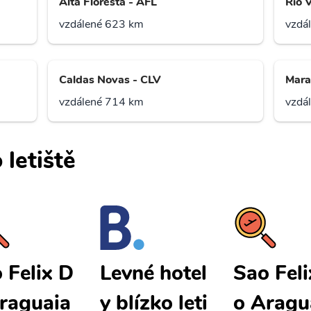
Alta Floresta - AFL
Rio 
vzdálené 623 km
vzdá
Caldas Novas - CLV
Mara
vzdálené 714 km
vzdá
 letiště
 Felix D
Sao Feli
Levné hotel
raguaia
o Aragu
y blízko leti