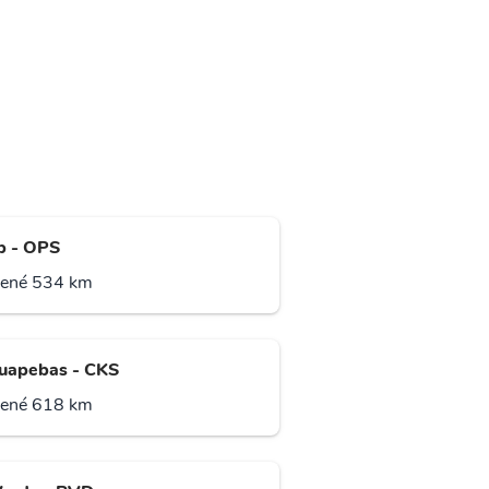
p - OPS
lené 534 km
uapebas - CKS
lené 618 km