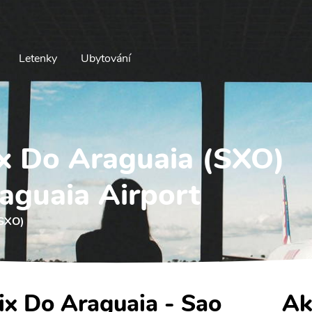
Letenky
Ubytování
lix Do Araguaia (SXO)
raguaia Airport
(SXO)
lix Do Araguaia - Sao
Ak