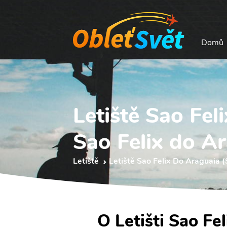
Domů
Letiště Sao Fe
Sao Felix do A
Letiště
Letiště Sao Felix Do Araguaia 
O Letišti Sao Fe