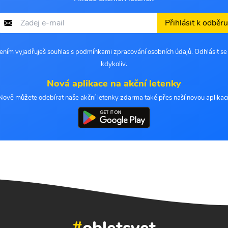
Přihlásit k odběru
šením vyjadřuješ souhlas s podmínkami zpracování osobních údajů. Odhlásit s
kdykoliv.
Nová aplikace na akční letenky
Nově můžete odebírat naše akční letenky zdarma také přes naší novou aplikaci