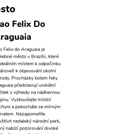
sto
ao Felix Do
raguaia
o Felix do Araguaia je
lebné město v Brazílii, které
 ideálním místem k odpočinku
zároveň k objevování okolní
írody. Procházky kolem řeky
aguaia představují unikátní
žitek s výhledy na nádhernou
ajinu. Vyzkoušejte místní
chyni a pokocháte se mírným
imatem. Nezapomeňte
vštívit nedaleký národní park,
erý nabízí pozorování divoké