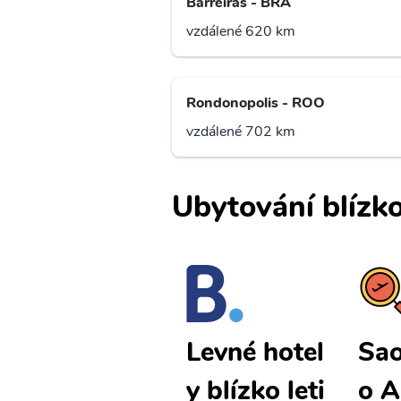
Barreiras - BRA
vzdálené 620 km
Rondonopolis - ROO
vzdálené 702 km
Ubytování blízko
Sao Felix D
Sao
Levné hotel
o Araguaia
o A
y blízko leti