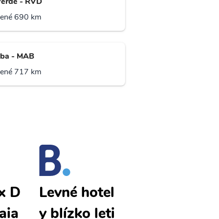
Verde - RVD
lené 690 km
ba - MAB
lené 717 km
x D
Sao Felix D
Levné hotel
aia
o Araguaia
y blízko leti