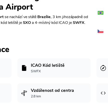
a Airport
rt
se nachází ve státě
Brazílie
, 3 km jihozápadně od
 kód letiště je
SXO
a 4-místný kód ICAO je
SWFX
.
ace
ICAO Kód letiště
SWFX
Vzdálenost od centra
2.8 km