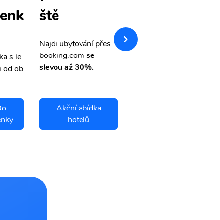
tenk
levné letenk
ště
y
Najdi ubytování přes
booking.com
se
ka s le
Přehledná stránka s le
slevou až 30%.
i od ob
vnými letenkami od ob
letsvet.cz
Do
Akční abídka
Sao Felix Do
enky
hotelů
Araguaia letenky