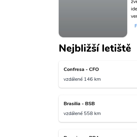
zv
id
ve
P
Nejbližší letiště
Confresa - CFO
vzdálené 146 km
Brasilia - BSB
vzdálené 558 km