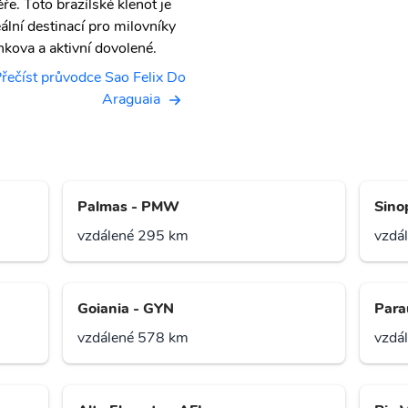
ěře. Toto brazílské klenot je
eální destinací pro milovníky
nkova a aktivní dovolené.
řečíst průvodce Sao Felix Do
Araguaia
Palmas - PMW
Sino
vzdálené 295 km
vzdá
Goiania - GYN
Para
vzdálené 578 km
vzdá