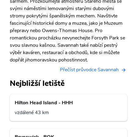
šarmem. Prozkoumejte atmosféru Starého města se
svými náměstími lemovanými starými dubovými
stromy pokrytými španělským mechem. Navštivte
fascinující historické domy a muzea, jako je Muzeum
přepravy nebo Owens-Thomas House. Pro
romantickou procházku nevynechejte Forsyth Park se
svou slavnou kašnou. Savannah také nabízí pestrý
výběr kaváren, restaurací a obchodů, kde si můžete
dopřát jihomoravskou pohostinnost.
Přečíst průvodce Savannah
Nejbližší letiště
Hilton Head Island - HHH
vzdálené 43 km