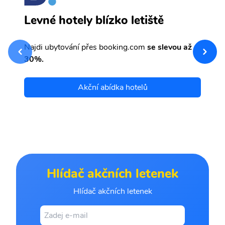
S
Levné hotely blízko letiště
sv
Př
Najdi ubytování přes booking.com
se slevou až
et
30%.
Akční abídka hotelů
Hlídač akčních letenek
Hlídač akčních letenek