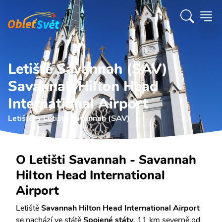
Letiště Savannah (SAV)
Savannah Hilton Head
International Airport
Letiště
Letiště Savannah (SAV)
O Letišti Savannah - Savannah
Hilton Head International
Airport
Letiště
Savannah Hilton Head International Airport
se nachází ve státě
Spojené státy
, 11 km severně od