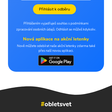
Přihlásit k odběru
Přihlášením vyjadřuješ souhlas s podmínkami
zpracování osobních údajů. Odhlásit se můžeš kdykoliv.
Nová aplikace na akční letenky
Nově můžete odebírat naše akční letenky zdarma také
přes naší novou aplikaci.
#
obletsvet