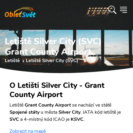
Letiště Silver City (SVC)
Grant County Airport
Letiště
Letiště Silver City (SVC)
O Letišti Silver City - Grant
County Airport
Letiště
Grant County Airport
se nachází ve státě
Spojené státy
u města
Silver City
. IATA kód letiště je
SVC
a 4-místný kód ICAO je
KSVC
.
Zobrazit na mapě