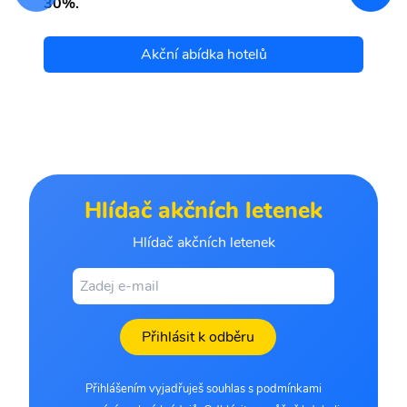
30%.
Akční abídka hotelů
Hlídač akčních letenek
Hlídač akčních letenek
Přihlásit k odběru
Přihlášením vyjadřuješ souhlas s podmínkami