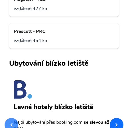
vzdálené 427 km
Prescott - PRC
vzdálené 454 km
Ubytování blízko letiště
S
Levné hotely blízko letiště
sv
Př
Najdi ubytování přes booking.com
se slevou až
et