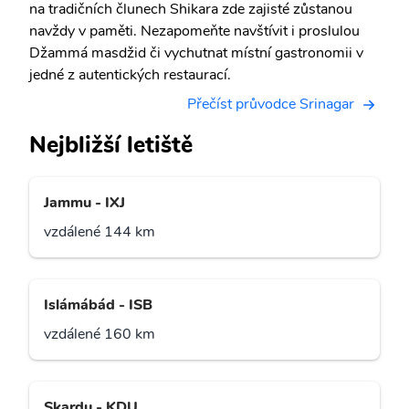
na tradičních člunech Shikara zde zajisté zůstanou
navždy v paměti. Nezapomeňte navštívit i proslulou
Džammá masdžid či vychutnat místní gastronomii v
jedné z autentických restaurací.
Přečíst průvodce Srinagar
Nejbližší letiště
Jammu - IXJ
vzdálené 144 km
Islámábád - ISB
vzdálené 160 km
Skardu - KDU