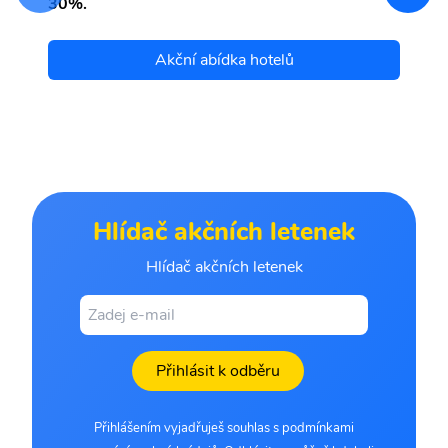
30%.
Akční abídka hotelů
Hlídač akčních letenek
Hlídač akčních letenek
Přihlásit k odběru
Přihlášením vyjadřuješ souhlas s podmínkami