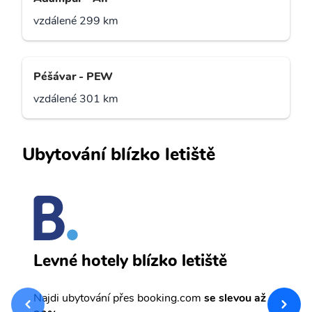
vzdálené 299 km
Péšávar - PEW
vzdálené 301 km
Ubytování blízko letiště
S
Levné hotely blízko letiště
sv
Př
Najdi ubytování přes booking.com
se slevou až
et