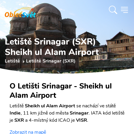
Letiště Srinagar (SXR)
Sheikh ul Alam Airport
Letiště
Letiště Srinagar (SXR)
O Letišti Srinagar - Sheikh ul
Alam Airport
Letiště
Sheikh ul Alam Airport
se nachází ve státě
Indie
, 11 km jižně od města
Srinagar
. IATA kód letiště
je
SXR
a 4-místný kód ICAO je
VISR
.
Zobrazit na mapě