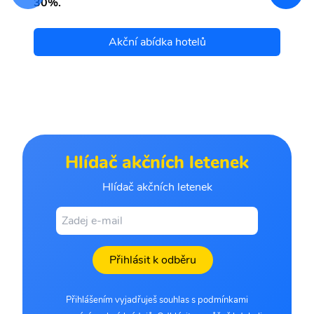
30%.
Akční abídka hotelů
Hlídač akčních letenek
Hlídač akčních letenek
Přihlásit k odběru
Přihlášením vyjadřuješ souhlas s podmínkami