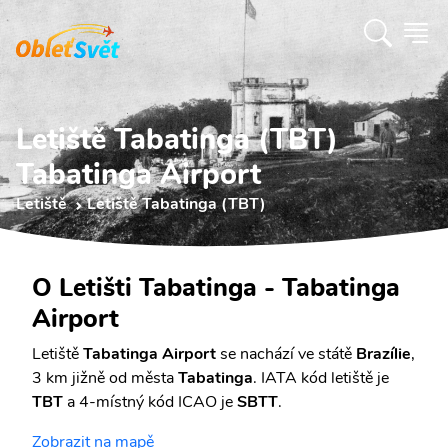
Letiště Tabatinga (TBT)
Tabatinga Airport
Letiště
Letiště Tabatinga (TBT)
O Letišti Tabatinga - Tabatinga
Airport
Letiště
Tabatinga Airport
se nachází ve státě
Brazílie
,
3 km jižně od města
Tabatinga
. IATA kód letiště je
TBT
a 4-místný kód ICAO je
SBTT
.
Zobrazit na mapě