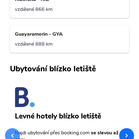
vzdálené 866 km
Guayaramerin - GYA
vzdálené 888 km
Ubytování blízko letiště
T
Levné hotely blízko letiště
sv
Př
Najdi ubytování přes booking.com
se slevou až
et