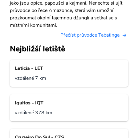
jako jsou opice, papoušci a kajmani. Nenechte si ujít
průvodce po řece Amazonce, která vám umožní
prozkoumat okolní tajemnou džungli a setkat se s
místními komunitami.
Přečíst průvodce Tabatinga
Nejbližší letiště
Leticia - LET
vzdálené 7 km
Iquitos - IQT
vzdálené 378 km
Cruzeiro Do Sul - CZS