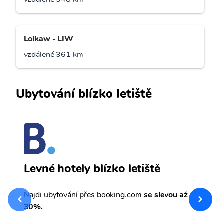
Loikaw - LIW
vzdálené 361 km
Ubytování blízko letiště
T
Levné hotely blízko letiště
sv
Př
Najdi ubytování přes booking.com
se slevou až
et
30%.