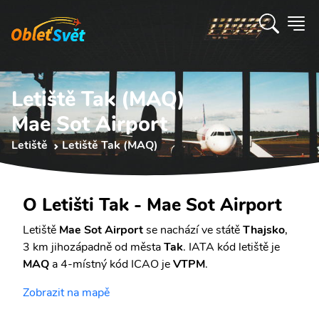
Letiště Tak (MAQ)
Mae Sot Airport
Letiště
Letiště Tak (MAQ)
O Letišti Tak - Mae Sot Airport
Letiště
Mae Sot Airport
se nachází ve státě
Thajsko
,
3 km jihozápadně od města
Tak
. IATA kód letiště je
MAQ
a 4-místný kód ICAO je
VTPM
.
Zobrazit na mapě