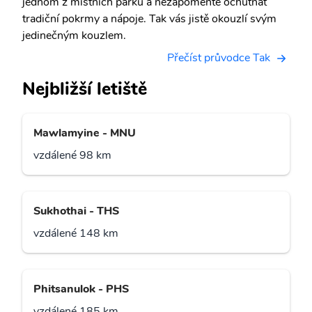
jednom z místních parků a nezapomeňte ochutnat
tradiční pokrmy a nápoje. Tak vás jistě okouzlí svým
jedinečným kouzlem.
Přečíst průvodce Tak
Nejbližší letiště
Mawlamyine - MNU
vzdálené 98 km
Sukhothai - THS
vzdálené 148 km
Phitsanulok - PHS
vzdálené 185 km