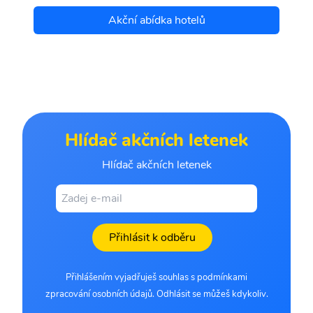
Akční abídka hotelů
Hlídač akčních letenek
Hlídač akčních letenek
Přihlásit k odběru
Přihlášením vyjadřuješ souhlas s podmínkami
zpracování osobních údajů. Odhlásit se můžeš kdykoliv.