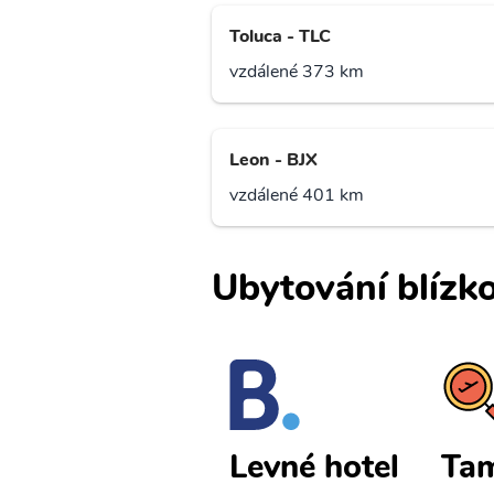
Toluca - TLC
vzdálené 373 km
Leon - BJX
vzdálené 401 km
Ubytování blízko
Tampico le
Tam
Levné hotel