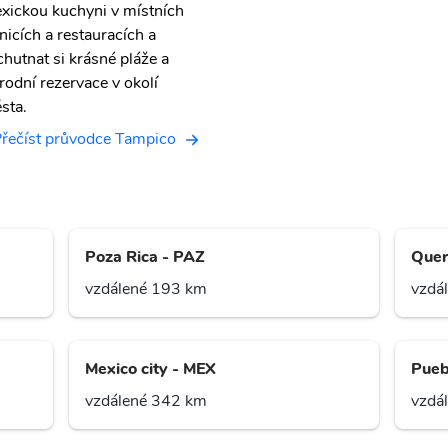
xickou kuchyni v místních
žnicích a restauracích a
chutnat si krásné pláže a
írodní rezervace v okolí
sta.
řečíst průvodce Tampico
Poza Rica - PAZ
Quer
vzdálené 193 km
vzdá
Mexico city - MEX
Pueb
vzdálené 342 km
vzdá