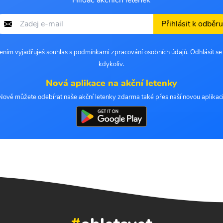
Hlídač akčních letenek
Přihlásit k odběru
šením vyjadřuješ souhlas s podmínkami zpracování osobních údajů. Odhlásit s
kdykoliv.
Nová aplikace na akční letenky
Nově můžete odebírat naše akční letenky zdarma také přes naší novou aplikaci