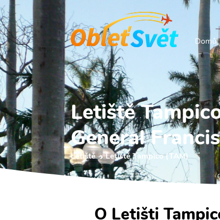
Domů
Letiště Tampic
General Francis
Letiště
Letiště Tampico (TAM)
O Letišti Tampic