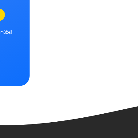
e můžeš
.