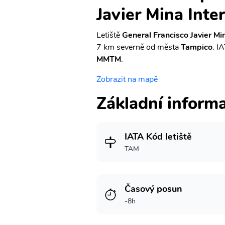
Javier Mina Inte
Letiště
General Francisco Javier Min
7 km severně od města
Tampico
. I
MMTM
.
Zobrazit na mapě
Základní inform
IATA Kód letiště
TAM
Časový posun
-8h