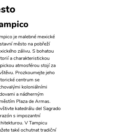
sto
ampico
mpico je malebné mexické
ístavní město na pobřeží
xického zálivu. S bohatou
torií a charakteristickou
opickou atmosférou stojí za
vštěvu. Prozkoumejte jeho
storické centrum se
chovalými koloniálními
dovami a nádherným
městím Plaza de Armas.
vštivte katedrálu del Sagrado
razón s impozantní
chitekturou. V Tampicu
žete také ochutnat tradiční