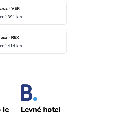
cruz - VER
lené 391 km
osa - REX
lené 414 km
 le
Tampico le
Levné hotel