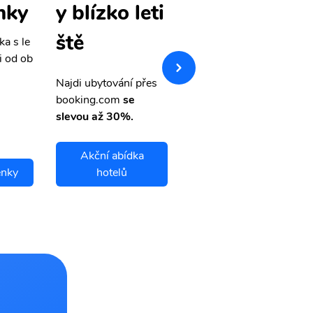
nky
vné letenky
y blízko leti
ště
ka s le
Přehledná stránka s le
i od ob
vnými letenkami od ob
letsvet.cz
Najdi ubytování přes
booking.com
se
slevou až 30%.
Akční abídka
enky
hotelů
Tampico letenky