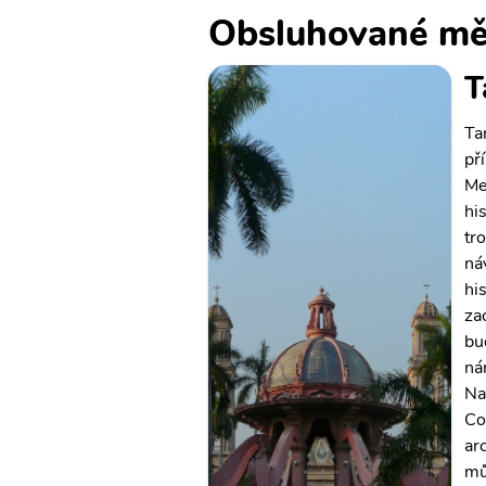
Obsluhované mě
T
Ta
př
Me
his
tr
ná
hi
za
bu
ná
Na
Co
ar
mů