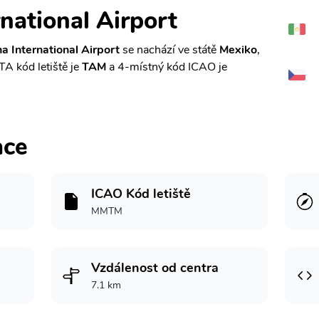
rnational Airport
a International Airport
se nachází ve státě
Mexiko
,
ATA kód letiště je
TAM
a 4-místný kód ICAO je
ace
ICAO Kód letiště
MMTM
Vzdálenost od centra
7.1 km