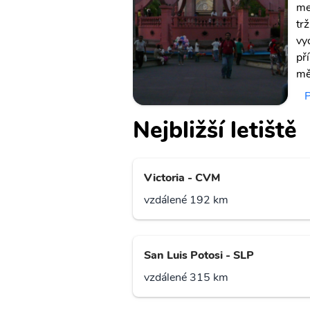
me
tr
vy
př
mě
P
Nejbližší letiště
Victoria - CVM
vzdálené 192 km
San Luis Potosi - SLP
vzdálené 315 km