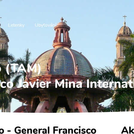
Letenky
Ubytování
o (TAM)
co Javier Mina Internat
o - General Francisco
Ak