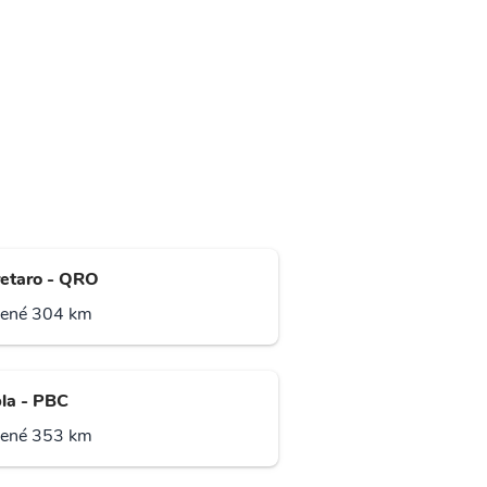
etaro - QRO
lené 304 km
la - PBC
lené 353 km