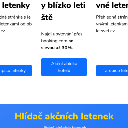
 letenky
vné lete
y blízko leti
ště
dná stránka s le
Přehledná strán
letenkami od ob
vnými letenkam
.cz
letsvet.cz
Najdi ubytování přes
booking.com
se
slevou až 30%.
Akční abídka
pico letenky
hotelů
Tampico let
Hlídač akčních letenek