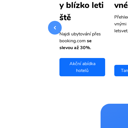
vné letenky
vné
y blízko leti
ště
Přehledná stránka s le
Přehle
vnými letenkami od ob
vnými 
letsvet.cz
letsvet
Najdi ubytování přes
booking.com
se
slevou až 30%.
Akční abídka
Tampico letenky
hotelů
Tam