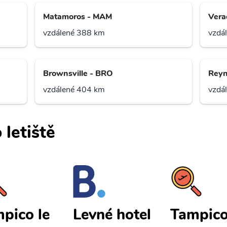
Matamoros - MAM
Vera
vzdálené 388 km
vzdá
Brownsville - BRO
Reyn
vzdálené 404 km
vzdá
 letiště
pico le
Tampico
Levné hotel