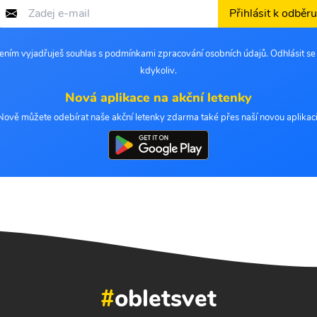
Přihlásit k odběru
šením vyjadřuješ souhlas s podmínkami zpracování osobních údajů. Odhlásit s
kdykoliv.
Nová aplikace na akční letenky
Nově můžete odebírat naše akční letenky zdarma také přes naší novou aplikaci
#
obletsvet