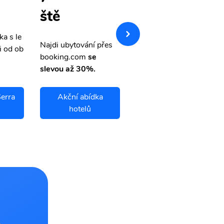
letenky
ště
ka s le
Přehledná stránka s le
Najdi ubytování přes
i od ob
vnými letenkami od ob
booking.com
se
letsvet.cz
slevou až 30%.
erra
Akční abídka
Tangara Da Serra
hotelů
letenky