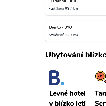
Ji-Parana - JPR
vzdálené 637 km
Bonito - BYO
vzdálené 740 km
Ubytování blízko
Tangara Da
Tan
Levné hotel
Serra levné
Ser
y blízko leti