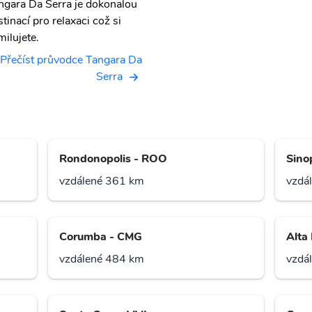
ngara Da Serra je dokonalou
stinací pro relaxaci což si
milujete.
Přečíst průvodce Tangara Da
Serra
Rondonopolis - ROO
Sino
vzdálené 361 km
vzdá
Corumba - CMG
Alta 
vzdálené 484 km
vzdá