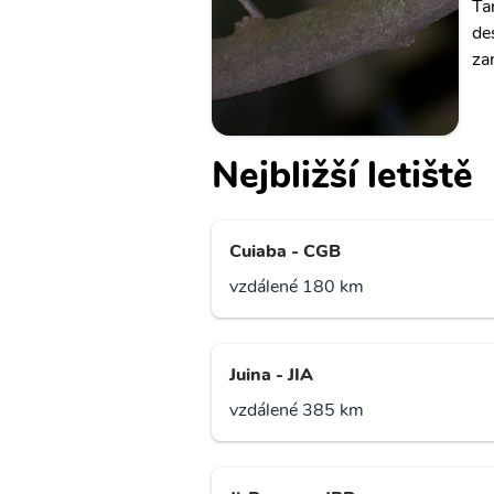
Ta
de
za
Nejbližší letiště
Cuiaba - CGB
vzdálené 180 km
Juina - JIA
vzdálené 385 km