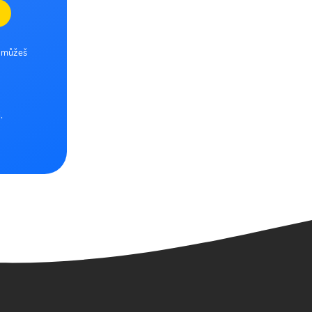
e můžeš
.