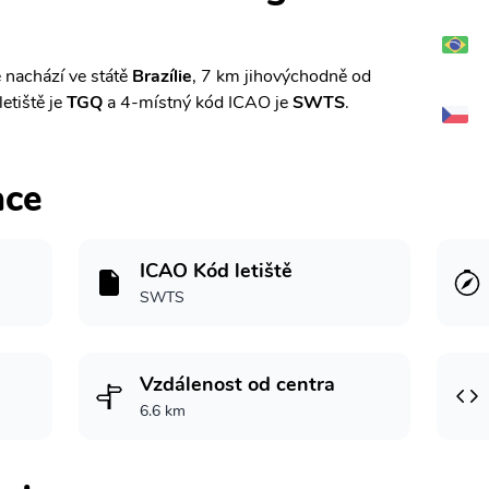
 nachází ve státě
Brazílie
, 7 km jihovýchodně od
letiště je
TGQ
a 4-místný kód ICAO je
SWTS
.
ace
ICAO Kód letiště
SWTS
Vzdálenost od centra
6.6 km