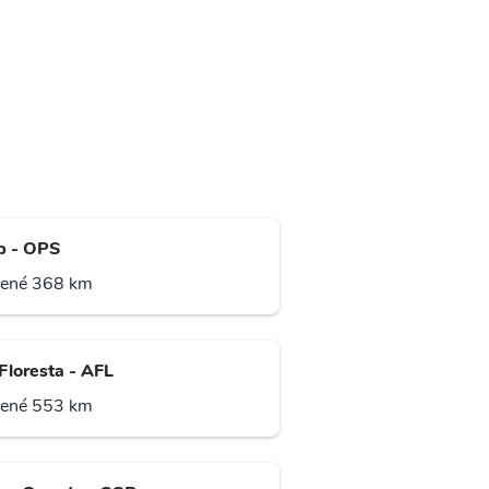
p - OPS
lené 368 km
Floresta - AFL
lené 553 km