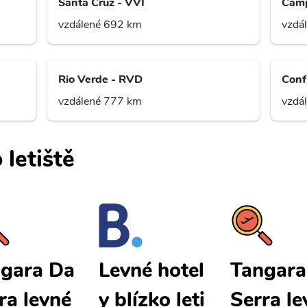
Santa Cruz - VVI
Camp
vzdálené 692 km
vzdá
Rio Verde - RVD
Conf
vzdálené 777 km
vzdá
 letiště
gara Da
Tangara
Levné hotel
ra levné
Serra le
y blízko leti