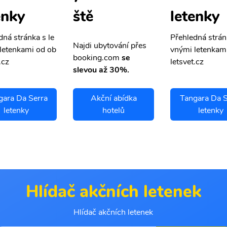
enky
letenky
ště
dná stránka s le
Přehledná strán
Najdi ubytování přes
letenkami od ob
vnými letenkam
booking.com
se
.cz
letsvet.cz
slevou až 30%.
gara Da Serra
Akční abídka
Tangara Da S
letenky
hotelů
letenky
Hlídač akčních letenek
Hlídač akčních letenek