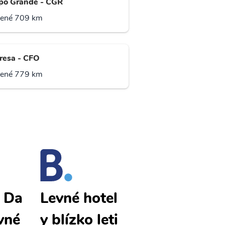
o Grande - CGR
lené 709 km
resa - CFO
lené 779 km
 Da
Tangara Da
Levné hotel
vné
Serra levné
y blízko leti