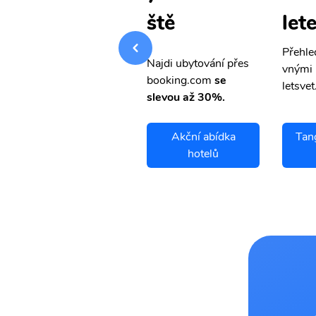
letenky
let
ště
Přehledná stránka s le
Přehle
Najdi ubytování přes
vnými letenkami od ob
vnými 
booking.com
se
letsvet.cz
letsvet
slevou až 30%.
Tangara Da Serra
Akční abídka
Tan
letenky
hotelů