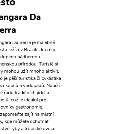
sto
angara Da
erra
ngara Da Serra je malebné
to ležící v Brazílii, které je
klopeno nádhernou
nenskou přírodou. Turisté si
dy mohou užít mnoho aktivit,
o je pěší turistika či cyklistika
zi kopců a vodopádů. Nabízí
é řadu tradičních jídel a
pojů, což je ideální pro
lovníky gastronomie.
zapomeňte zajít na místní
hy, kde můžete ochutnat
rstvé ryby a tropické ovoce.