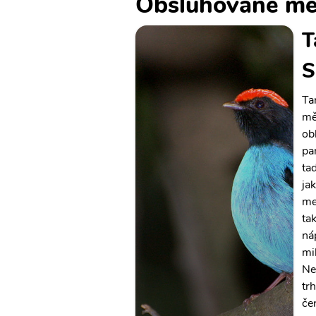
Obsluhované mě
T
S
Ta
měs
ob
pa
ta
jak
me
tak
ná
mi
Ne
tr
če