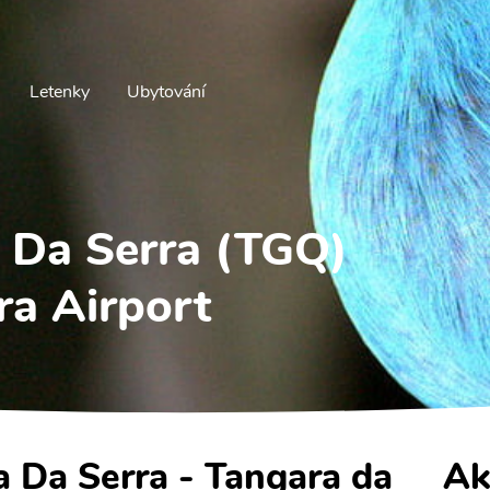
Letenky
Ubytování
a Da Serra (TGQ)
ra Airport
)
a Da Serra - Tangara da
Ak