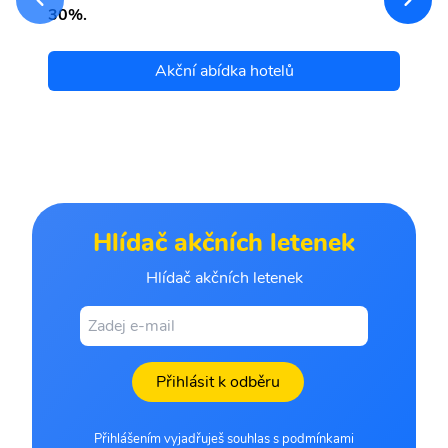
30%.
Akční abídka hotelů
Hlídač akčních letenek
Hlídač akčních letenek
Přihlásit k odběru
Přihlášením vyjadřuješ souhlas s podmínkami