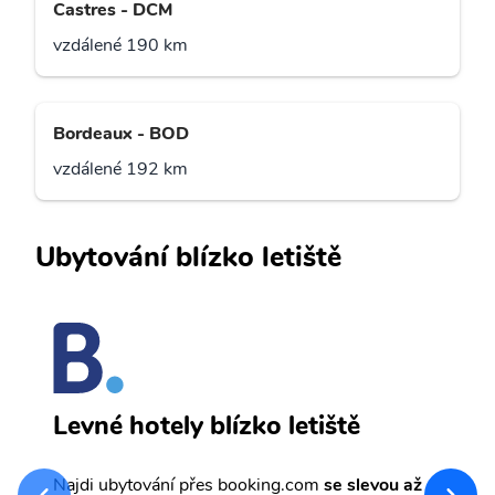
Castres - DCM
vzdálené 190 km
Bordeaux - BOD
vzdálené 192 km
Ubytování blízko letiště
T
Levné hotely blízko letiště
sv
Př
Najdi ubytování přes booking.com
se slevou až
et