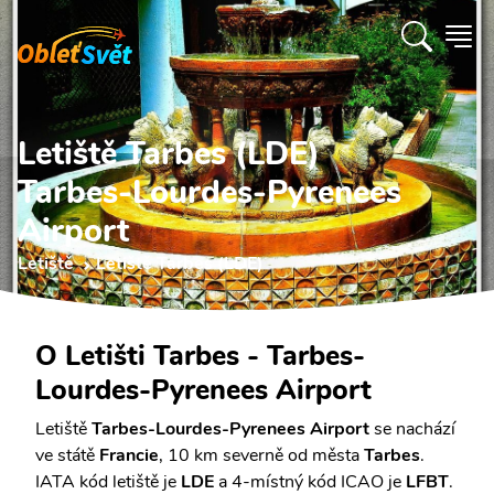
Letiště Tarbes (LDE)
Tarbes-Lourdes-Pyrenees
Airport
Letiště
Letiště Tarbes (LDE)
O Letišti Tarbes - Tarbes-
Lourdes-Pyrenees Airport
Letiště
Tarbes-Lourdes-Pyrenees Airport
se nachází
ve státě
Francie
, 10 km severně od města
Tarbes
.
IATA kód letiště je
LDE
a 4-místný kód ICAO je
LFBT
.